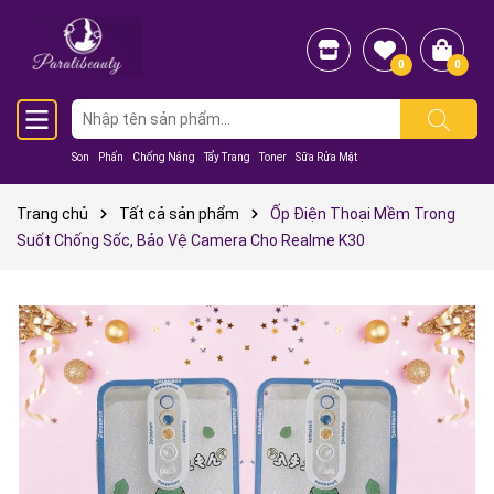
0
0
Son
Phấn
Chống Nắng
Tẩy Trang
Toner
Sữa Rửa Mặt
Trang chủ
Tất cả sản phẩm
Ốp Điện Thoại Mềm Trong
Suốt Chống Sốc, Bảo Vệ Camera Cho Realme K30