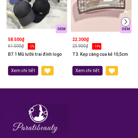
OEM
OEM
58.500₫
22.300₫
61.500₫
25.900₫
- 5%
- 14%
B7.1 Mũ lưỡii trai đính logo
T3. Kẹp càng cua kẻ 10,5cm
Xem chi tiết
Xem chi tiết