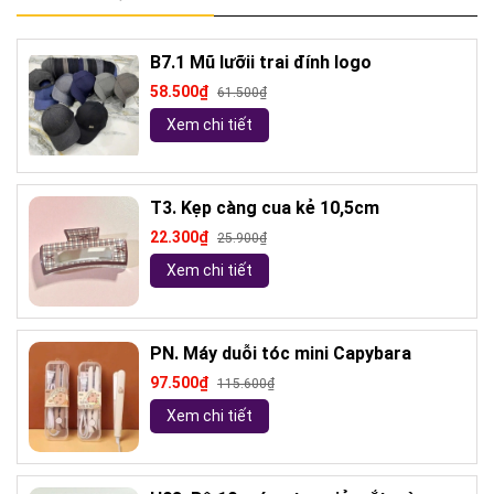
B7.1 Mũ lưỡii trai đính logo
58.500₫
61.500₫
Xem chi tiết
T3. Kẹp càng cua kẻ 10,5cm
22.300₫
25.900₫
Xem chi tiết
PN. Máy duỗi tóc mini Capybara
97.500₫
115.600₫
Xem chi tiết