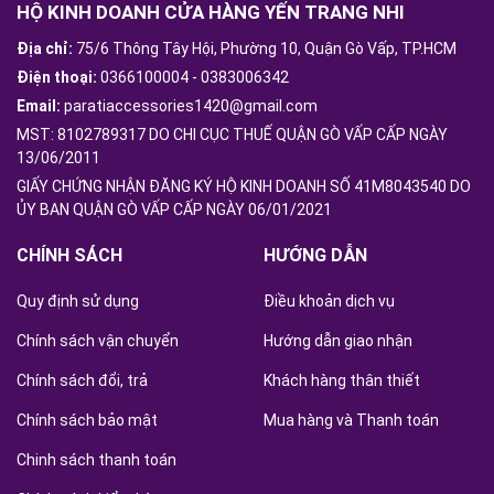
HỘ KINH DOANH CỬA HÀNG YẾN TRANG NHI
Địa chỉ:
75/6 Thông Tây Hội, Phường 10, Quận Gò Vấp, TP.HCM
Điện thoại:
0366100004
-
0383006342
Email:
paratiaccessories1420@gmail.com
MST: 8102789317 DO CHI CỤC THUẾ QUẬN GÒ VẤP CẤP NGÀY
13/06/2011
GIẤY CHỨNG NHẬN ĐĂNG KÝ HỘ KINH DOANH SỐ 41M8043540 DO
ỦY BAN QUẬN GÒ VẤP CẤP NGÀY 06/01/2021
CHÍNH SÁCH
HƯỚNG DẪN
Quy định sử dụng
Điều khoản dịch vụ
Chính sách vận chuyển
Hướng dẫn giao nhận
Chính sách đổi, trả
Khách hàng thân thiết
Chính sách bảo mật
Mua hàng và Thanh toán
Chinh sách thanh toán