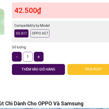
42.500₫
Compatibility by Model
SS A11
OPPO A57
Số lượng:
-
+
MUA NGAY
THÊM VÀO GIỎ HÀNG
 Bút Chì Dành Cho OPPO Và Samsung