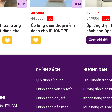
OEM
OEM
40.500₫
37.500₫
44.500₫
54.900₫
- 9%
- 32%
 thoại trong
Ốp lưng điện thoại mềm
Ốp lưng điện
 1 dành cho
dành cho IPHONE 7P
dành cho Op
Xem chi tiết
CHÍNH SÁCH
HƯỚNG DẪN
Quy định sử dụng
Điều khoản dịch v
Chính sách vận chuyển
Hướng dẫn giao n
NHI
Chính sách đổi, trả
Khách hàng thân 
ấp, TP.HCM
Chính sách bảo mật
Mua hàng và Tha