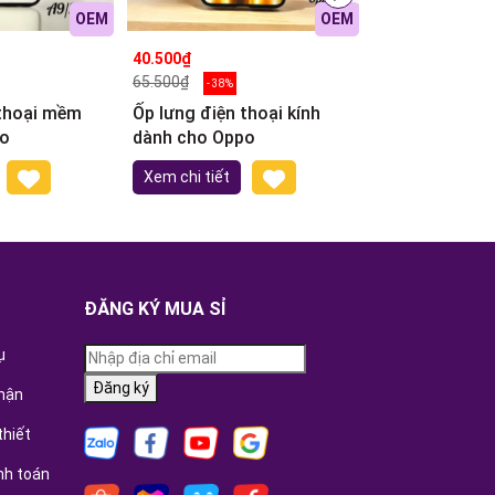
OEM
OEM
40.500₫
36.500₫
65.500₫
45.900₫
- 38%
- 20%
 thoại mềm
Ốp lưng điện thoại kính
Ốp lưng điện 
po
dành cho Oppo
Xem chi tiết
Xem chi tiết
ĐĂNG KÝ MUA SỈ
ụ
Đăng ký
hận
thiết
nh toán