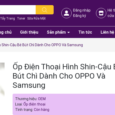
Đăng nhập
Hệ 
Đăng ký
cửa
Tẩy Trang
Toner
Sữa Rửa Mặt
ng chủ
Giới thiệu
Sản phẩm
Tin tức
Liên hệ
nh Shin-Cậu Bé Bút Chì Dành Cho OPPO Và Samsung
Ốp Điện Thoại Hình Shin-Cậu 
Bút Chì Dành Cho OPPO Và
Samsung
Mã giảm giá:
Thương hiệu:
OEM
Ngày hết hạn:
Loại:
Ốp điện thoại
Tình trạng:
Còn hàng
Điều kiện: