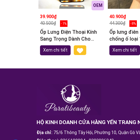
OEM
39.900₫
40.900₫
40.500₫
44.300₫
- 1%
- 8%
Ốp Lưng Điện Thoại Kính
Ốp lưng điên
Sang Trọng Dành Cho
chống ố loại
OPPO A7
Iphone
Xem chi tiết
Xem chi tiết
HỘ KINH DOANH CỬA HÀNG YẾN TRANG 
Địa chỉ:
75/6 Thông Tây Hội, Phường 10, Quận Gò V