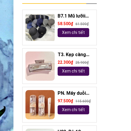
B7.1 Mũ lưỡii
trai đính logo
58.500₫
61.500₫
Xem chi tiết
T3. Kẹp càng
cua kẻ 10,5cm
22.300₫
25.900₫
Xem chi tiết
PN. Máy duỗi
tóc mini
97.500₫
115.600₫
Capybara
Xem chi tiết