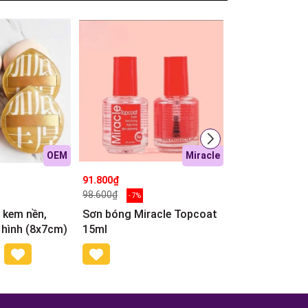
OEM
Miracle
91.800₫
15.500₫
98.600₫
18.900₫
- 7%
- 18%
 kem nền,
Sơn bóng Miracle Topcoat
B8.3 Dụng cụ
 hình (8x7cm)
15ml
Thêm vào giỏ