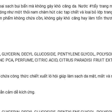
oại sạch bụi bẩn mà không gây khô căng da. Nước #tẩy trang m
 động như một thỏi nam châm hút các tạp chất và loại bỏ lớp tran
Sản phẩm không chứa cồn, không gây khô căng hay làm tổn thư
 GLYCERIN, DECYL GLUCOSIDE, PENTYLENE GLYCOL, POLYS
C PCA, PERFUME, CITRIC ACID, CITRUS PARADISI FRUIT EX
chứa công thức chiết xuất lô hội giúp làm sạch da mặt, mắt và
mẫn cảm dễ kích ứng.