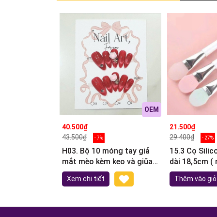
OEM
40.500₫
21.500₫
43.500₫
29.400₫
- 7%
- 27%
H03. Bộ 10 móng tay giả
15.3 Cọ Sili
mắt mèo kèm keo và giũa
dài 18,5cm ( 
móng (ngẫu nhiên)
Xem chi tiết
Thêm vào giỏ