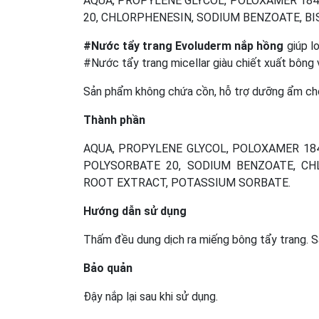
AQUA, PROPYLENE GLYCOL, POLOXAMER 184,
20, CHLORPHENESIN, SODIUM BENZOATE, BI
#Nước tẩy trang Evoluderm nắp hồng
giúp l
#Nước tẩy trang micellar giàu chiết xuất ​​bông
Sản phẩm không chứa cồn, hỗ trợ dưỡng ẩm cho
Thành phần
AQUA, PROPYLENE GLYCOL, POLOXAMER 184
POLYSORBATE 20, SODIUM BENZOATE, CH
ROOT EXTRACT, POTASSIUM SORBATE.
Hướng dẫn sử dụng
Thấm đều dung dịch ra miếng bông tẩy trang. Sa
Bảo quản
Đậy nắp lại sau khi sử dụng.