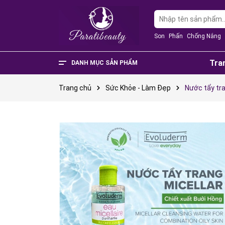
Son
Phấn
Chống Nắng
Tra
DANH MỤC SẢN PHẨM
Văn Phòng Phẩm
Phụ Kiện Điện Thoại - Điện Tử
Nhà Cửa Và Đời Sống
Thực Phẩm Chức Năng
Sản Phẩm Mẹ & Bé
Phụ Kiện Thời Trang
Sức Khỏe - Làm Đẹp
Trang chủ
Sức Khỏe - Làm Đẹp
Nước tẩy tr