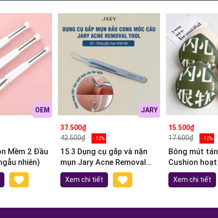
OEM
JARY
37.500₫
15.500₫
42.500₫
17.600₫
- 12%
- 12%
con Mềm 2 Đầu
15.3 Dụng cụ gắp và nặn
Bông mút tán
ngẫu nhiên)
mụn Jary Acne Removal
Cushion hoạt
Tool
Xem chi tiết
Xem chi tiết