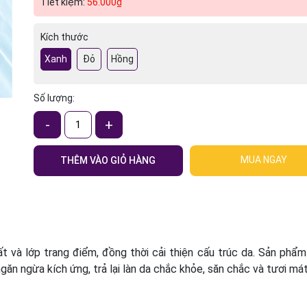
Tiết kiệm:
56.000₫
Điều kiện:
Kích thước
Xanh
Đỏ
Hồng
Số lượng:
-
+
MUA NGAY
THÊM VÀO GIỎ HÀNG
t và lớp trang điểm, đồng thời cải thiện cấu trúc da. Sản phẩ
ăn ngừa kích ứng, trả lại làn da chắc khỏe, săn chắc và tươi má