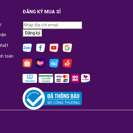
ĐĂNG KÝ MUA SỈ
ụ
Đăng ký
hận
thiết
nh toán