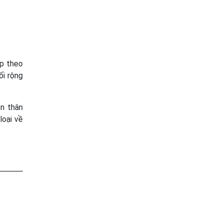
áp theo
ối rộng
ên thân
loại về