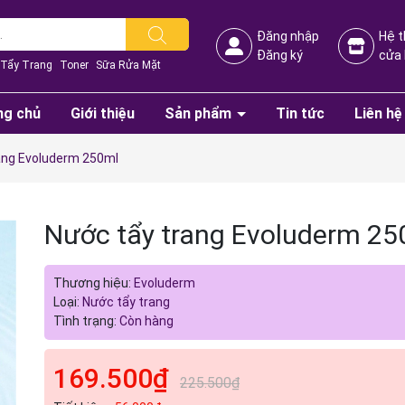
Đăng nhập
Hệ 
Đăng ký
cửa
Tẩy Trang
Toner
Sữa Rửa Mặt
ng chủ
Giới thiệu
Sản phẩm
Tin tức
Liên hệ
ang Evoluderm 250ml
Nước tẩy trang Evoluderm 25
Thương hiệu:
Evoluderm
Loại:
Nước tẩy trang
Tình trạng:
Còn hàng
Mã giảm giá:
169.500₫
Ngày hết hạn:
225.500₫