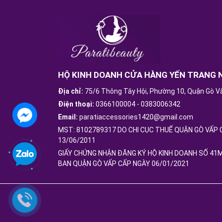
HỘ KINH DOANH CỬA HÀNG YẾN TRANG 
Địa chỉ:
75/6 Thông Tây Hội, Phường 10, Quận Gò V
Điện thoại:
0366100004
-
0383006342
Email:
paratiaccessories1420@gmail.com
MST: 8102789317 DO CHI CỤC THUẾ QUẬN GÒ VẤP 
13/06/2011
GIẤY CHỨNG NHẬN ĐĂNG KÝ HỘ KINH DOANH SỐ 41
BAN QUẬN GÒ VẤP CẤP NGÀY 06/01/2021