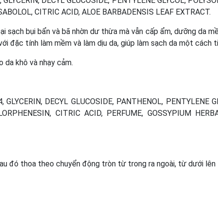
 GLYCERIN, DECYL GLUCOSIDE, PENTYLENE GLYCOL, POLYS
SABOLOL, CITRIC ACID, ALOE BARBADENSIS LEAF EXTRACT.
oại sạch bụi bẩn và bã nhờn dư thừa mà vẫn cấp ẩm, dưỡng da m
 với đặc tính làm mềm và làm dịu da, giúp làm sạch da một cách ti
 da khô và nhạy cảm.
, GLYCERIN, DECYL GLUCOSIDE, PANTHENOL, PENTYLENE G
LORPHENESIN, CITRIC ACID, PERFUME, GOSSYPIUM HERB
u đó thoa theo chuyển động tròn từ trong ra ngoài, từ dưới lên 