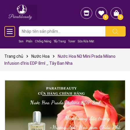
0
0
Son
Phấn
Chống Nắng
Tẩy Trang
Toner
Sữa Rửa Mặt
Trang chủ
Nước Hoa
Nước Hoa Nữ Mini Prada Milano
Infusion d'Iris EDP 8ml _ Tây Ban Nha