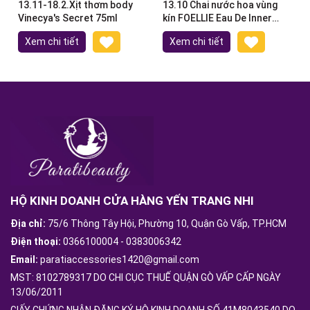
13.11-18.2.Xịt thơm body
13.10 Chai nước hoa vùng
Vinecya's Secret 75ml
kín FOELLIE Eau De Inner
Perfume 5ml
Xem chi tiết
Xem chi tiết
HỘ KINH DOANH CỬA HÀNG YẾN TRANG NHI
Địa chỉ:
75/6 Thông Tây Hội, Phường 10, Quận Gò Vấp, TP.HCM
Điện thoại:
0366100004
-
0383006342
Email:
paratiaccessories1420@gmail.com
MST: 8102789317 DO CHI CỤC THUẾ QUẬN GÒ VẤP CẤP NGÀY
13/06/2011