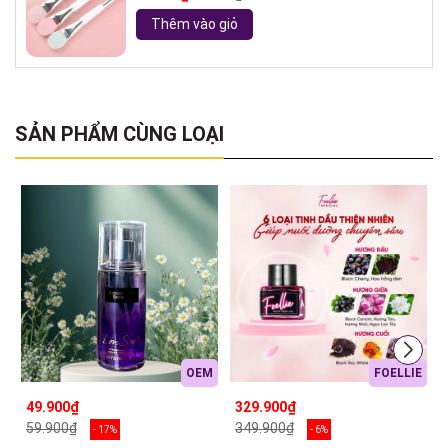
Thêm vào giỏ
SẢN PHẨM CÙNG LOẠI
OEM
FOELLIE
49.900₫
329.900₫
59.900₫
349.900₫
- 17%
- 6%