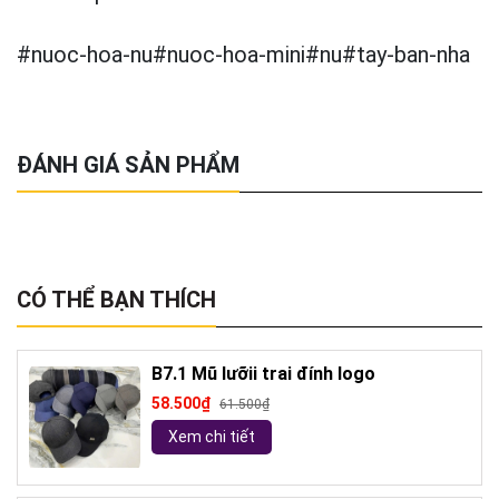
#nuoc-hoa-nu#nuoc-hoa-mini#nu#tay-ban-nha
ĐÁNH GIÁ SẢN PHẨM
CÓ THỂ BẠN THÍCH
B7.1 Mũ lưỡii trai đính logo
58.500₫
61.500₫
Xem chi tiết