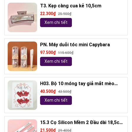
T3. Kẹp càng cua kẻ 10,5cm
22.300₫
25.900₫
Xem chi tiết
PN. Máy duỗi tóc mini Capybara
97.500₫
115.600₫
Xem chi tiết
H03. Bộ 10 móng tay giả mắt mèo
kèm keo và giũa móng (ngẫu nhiên)
40.500₫
43.500₫
Xem chi tiết
15.3 Cọ Silicon Mềm 2 Đầu dài 18,5cm
( ngẫu nhiên)
21.500₫
29.400₫