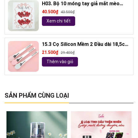
H03. Bộ 10 móng tay giả mắt mèo
kèm keo và giũa móng (ngẫu nhiên)
40.500₫
43.500₫
Xem chi tiết
15.3 Cọ Silicon Mềm 2 Đầu dài 18,5cm
( ngẫu nhiên)
21.500₫
29.400₫
Thêm vào giỏ
SẢN PHẨM CÙNG LOẠI