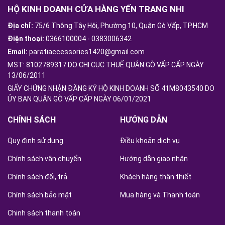
HỘ KINH DOANH CỬA HÀNG YẾN TRANG NHI
Địa chỉ:
75/6 Thông Tây Hội, Phường 10, Quận Gò Vấp, TP.HCM
Điện thoại:
0366100004
-
0383006342
Email:
paratiaccessories1420@gmail.com
MST: 8102789317 DO CHI CỤC THUẾ QUẬN GÒ VẤP CẤP NGÀY
13/06/2011
GIẤY CHỨNG NHẬN ĐĂNG KÝ HỘ KINH DOANH SỐ 41M8043540 DO
ỦY BAN QUẬN GÒ VẤP CẤP NGÀY 06/01/2021
CHÍNH SÁCH
HƯỚNG DẪN
Quy định sử dụng
Điều khoản dịch vụ
Chính sách vận chuyển
Hướng dẫn giao nhận
Chính sách đổi, trả
Khách hàng thân thiết
Chính sách bảo mật
Mua hàng và Thanh toán
Chinh sách thanh toán