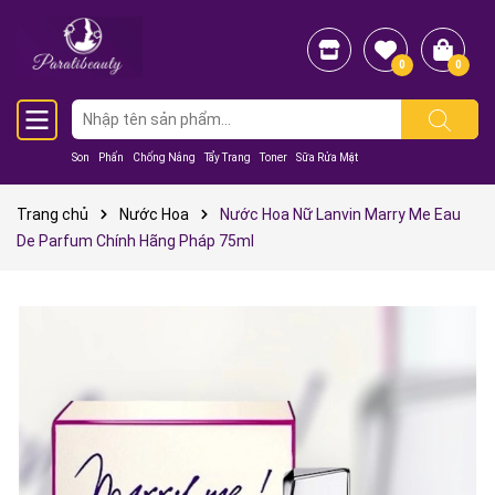
0
0
Son
Phấn
Chống Nắng
Tẩy Trang
Toner
Sữa Rửa Mặt
Trang chủ
Nước Hoa
Nước Hoa Nữ Lanvin Marry Me Eau
De Parfum Chính Hãng Pháp 75ml