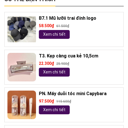
B7.1 Mũ lưỡii trai đính logo
58.500₫
61.500₫
Xem chi tiết
T3. Kẹp càng cua kẻ 10,5cm
22.300₫
25.900₫
Xem chi tiết
PN. Máy duỗi tóc mini Capybara
97.500₫
115.600₫
Xem chi tiết