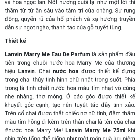
và hoa ngọc lan. Nốt hương cuối lại như một lời thì
thầm từ từ ăn sâu vào tâm trí của chàng. Sự rung
động, quyến rũ của hổ phách và xạ hương truyền
dẫn sự ngọt ngào, thanh tao của gỗ tuyết tùng.
Thiết kế
Lanvin Marry Me
Eau De Parfum
là sản phẩm đầu
tiên trong chuỗi nước hoa Marry Me của thương
hiệu
Lanvin
. Chai
nước hoa
được thiết kế đựng
trong chai thủy tinh hình chữ nhật trong suốt. Phía
trong là tinh chất nước hoa màu tím nhạt vô cùng
nhẹ nhàng, thơ mộng. Ở các góc được thiết kế
khuyết góc cạnh, tạo nên tuyệt tác đầy tinh xảo.
Trên cổ chai được thắt chiếc nơ nữ tính, đằm thắm
màu tím hồng đi kèm trên thân chai là tên của chai
#nước hoa Marry Me!
Lanvin Marry Me 75ml
khi
nhìn trên tổng thể giống như một món quà lưu niệm