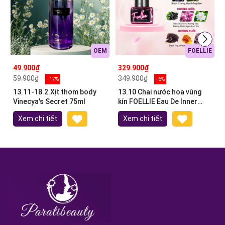
OEM
FOELLIE
49.900₫
329.900₫
59.900₫
349.900₫
- 17%
- 6%
13.11-18.2.Xịt thơm body
13.10 Chai nước hoa vùng
Vinecya's Secret 75ml
kín FOELLIE Eau De Inner
Perfume 5ml
Xem chi tiết
Xem chi tiết