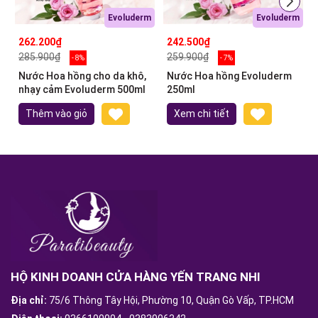
Evoluderm
Evoluderm
262.200₫
242.500₫
285.900₫
259.900₫
- 8%
- 7%
Nước Hoa hồng cho da khô,
Nước Hoa hồng Evoluderm
nhạy cảm Evoluderm 500ml
250ml
Thêm vào giỏ
Xem chi tiết
HỘ KINH DOANH CỬA HÀNG YẾN TRANG NHI
Địa chỉ:
75/6 Thông Tây Hội, Phường 10, Quận Gò Vấp, TP.HCM