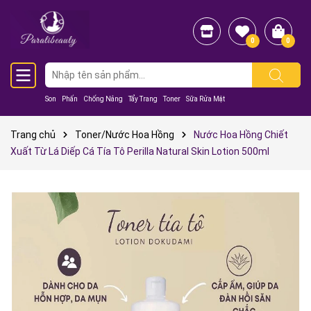
0
0
Son
Phấn
Chống Nắng
Tẩy Trang
Toner
Sữa Rửa Mặt
Trang chủ
Toner/Nước Hoa Hồng
Nước Hoa Hồng Chiết
Xuất Từ Lá Diếp Cá Tía Tô Perilla Natural Skin Lotion 500ml