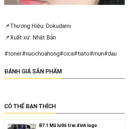
📌Thương Hiệu: Dokudami
📌Xuất xứ: Nhật Bản
#toner#nuochoahong#cica#tiato#mụn#dau
ĐÁNH GIÁ SẢN PHẨM
CÓ THỂ BẠN THÍCH
B7.1 Mũ lưỡii trai đính logo