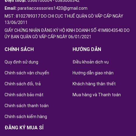
Điện thoại:
0366100004
-
0383006342
Email:
paratiaccessories1420@gmail.com
MST: 8102789317 DO CHI CỤC THUẾ QUẬN GÒ VẤP CẤP NGÀY
13/06/2011
GIẤY CHỨNG NHẬN ĐĂNG KÝ HỘ KINH DOANH SỐ 41M8043540 DO
ỦY BAN QUẬN GÒ VẤP CẤP NGÀY 06/01/2021
CHÍNH SÁCH
HƯỚNG DẪN
Quy định sử dụng
Điều khoản dịch vụ
Chính sách vận chuyển
Hướng dẫn giao nhận
Chính sách đổi, trả
Khách hàng thân thiết
Chính sách bảo mật
Mua hàng và Thanh toán
Chinh sách thanh toán
Chính sách kiểm hàng
ĐĂNG KÝ MUA SỈ