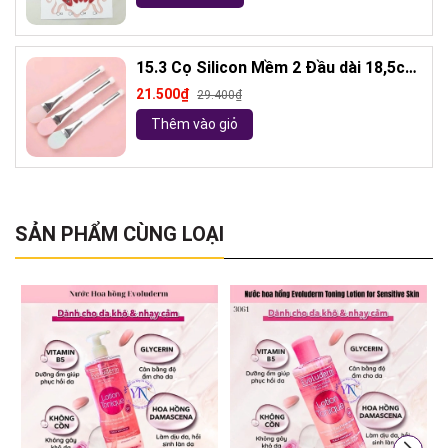
15.3 Cọ Silicon Mềm 2 Đầu dài 18,5cm
( ngẫu nhiên)
21.500₫
29.400₫
Thêm vào giỏ
SẢN PHẨM CÙNG LOẠI