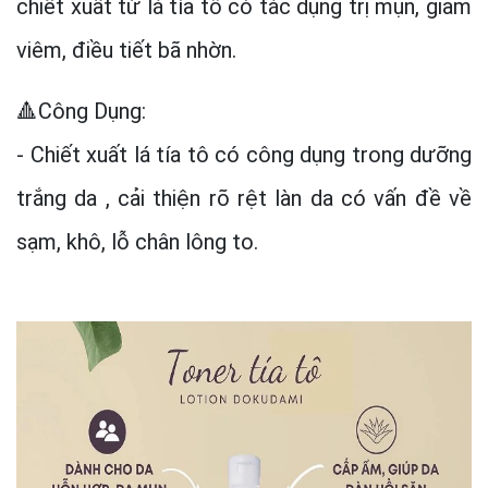
chiết xuất từ lá tía tô có tác dụng trị mụn, giảm
viêm, điều tiết bã nhờn.
🔺Công Dụng:
- Chiết xuất lá tía tô có công dụng trong dưỡng
trắng da , cải thiện rõ rệt làn da có vấn đề về
sạm, khô, lỗ chân lông to.