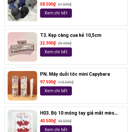
58.500₫
61.500₫
Xem chi tiết
T3. Kẹp càng cua kẻ 10,5cm
22.300₫
25.900₫
Xem chi tiết
PN. Máy duỗi tóc mini Capybara
97.500₫
115.600₫
Xem chi tiết
H03. Bộ 10 móng tay giả mắt mèo
kèm keo và giũa móng (ngẫu nhiên)
40.500₫
43.500₫
Xem chi tiết