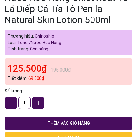
Ngày hết hạn:
Lá Diếp Cá Tía Tô Perilla
Điều kiện:
Natural Skin Lotion 500ml
Thương hiệu:
Chinoshio
Loại:
Toner/Nước Hoa Hồng
Tình trạng:
Còn hàng
125.500₫
195.000₫
Tiết kiệm:
69.500₫
Số lượng:
-
+
THÊM VÀO GIỎ HÀNG