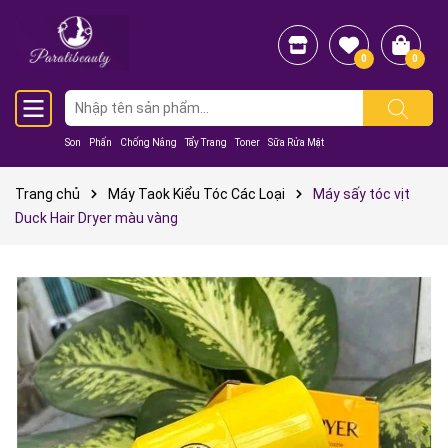
0
0
Son
Phấn
Chống Nắng
Tẩy Trang
Toner
Sữa Rửa Mặt
Trang chủ
Máy Taok Kiểu Tóc Các Loại
Máy sấy tóc vịt
Duck Hair Dryer màu vàng