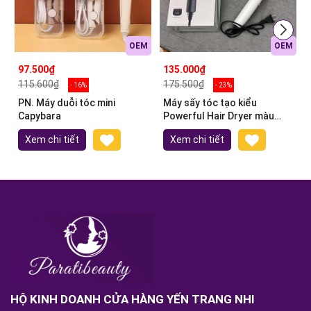
OEM
OEM
97.500₫
135.000₫
115.600₫
175.500₫
- 16%
- 23%
PN. Máy duỗi tóc mini
Máy sấy tóc tạo kiểu
Capybara
Powerful Hair Dryer màu
trắng
Xem chi tiết
Xem chi tiết
HỘ KINH DOANH CỬA HÀNG YẾN TRANG NHI