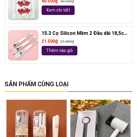
40.500₫
43.500₫
Xem chi tiết
15.3 Cọ Silicon Mềm 2 Đầu dài 18,5cm
( ngẫu nhiên)
21.500₫
29.400₫
Thêm vào giỏ
SẢN PHẨM CÙNG LOẠI