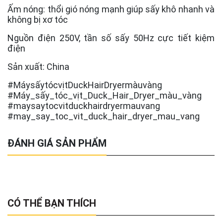
Ấm nóng: thổi gió nóng mạnh giúp sấy khô nhanh và
không bị xơ tóc
Nguồn điện 250V, tần số sấy 50Hz cực tiết kiệm
điện
Sản xuất: China
#MáysấytócvịtDuckHairDryermàuvàng
#Máy_sấy_tóc_vịt_Duck_Hair_Dryer_màu_vàng
#maysaytocvitduckhairdryermauvang
#may_say_toc_vit_duck_hair_dryer_mau_vang
ĐÁNH GIÁ SẢN PHẨM
CÓ THỂ BẠN THÍCH