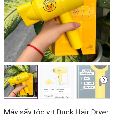
Mã giảm giá:
Ngày hết hạn:
Điều kiện:
Máy sấy tóc vịt Duck Hair Dryer