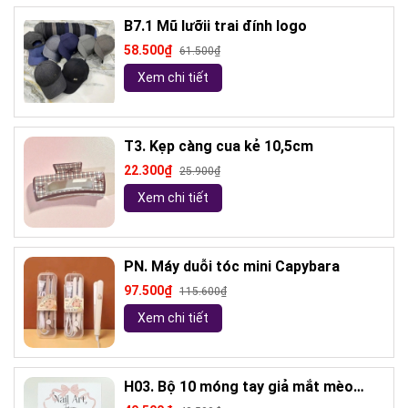
B7.1 Mũ lưỡii trai đính logo
58.500₫
61.500₫
Xem chi tiết
T3. Kẹp càng cua kẻ 10,5cm
22.300₫
25.900₫
Xem chi tiết
PN. Máy duỗi tóc mini Capybara
97.500₫
115.600₫
Xem chi tiết
H03. Bộ 10 móng tay giả mắt mèo
kèm keo và giũa móng (ngẫu nhiên)