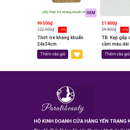
OEM
99.500₫
21.800₫
122.500₫
29.800₫
- 19%
- 27%
Thớt tre kháng khuẩn
TB. Kẹp gắp 
24x34cm
cầm màu dài
nhiên)
Thêm vào giỏ
Thêm vào giỏ
HỘ KINH DOANH CỬA HÀNG YẾN TRANG 