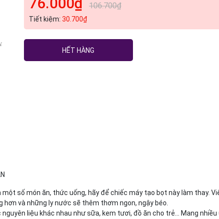
76.000₫
106.700₫
Tiết kiệm:
30.700₫
HẾT HÀNG
ẢN
n một số món ăn, thức uống, hãy để chiếc máy tạo bọt này làm thay. Vi
g hơn và những ly nước sẽ thêm thơm ngon, ngậy béo.
c nguyên liệu khác nhau như sữa, kem tươi, đồ ăn cho trẻ… Mang nhiều