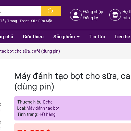
Đăng nhập
Hệ 
Đăng ký
cửa
Tẩy Trang
Toner
Sữa Rửa Mặt
ng chủ
Giới thiệu
Sản phẩm
Tin tức
Liên hệ
tạo bọt cho sữa, café (dùng pin)
Máy đánh tạo bọt cho sữa, ca
(dùng pin)
Mã giảm giá:
Thương hiệu:
Echo
Ngày hết hạn:
Loại:
Máy đánh tạo bọt
Tình trạng:
Hết hàng
Điều kiện: