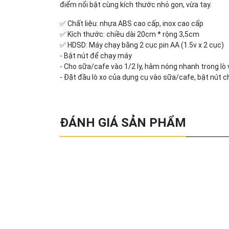
điểm nổi bật cùng kích thước nhỏ gọn, vừa tay.
✅ Chất liệu: nhựa ABS cao cấp, inox cao cấp
✅ Kích thước: chiều dài 20cm * rộng 3,5cm
✅ HDSD: Máy chạy bằng 2 cục pin AA (1.5v x 2 cục)
- Bật nút để chạy máy
- Cho sữa/cafe vào 1/2 ly, hâm nóng nhanh trong lò vi
- Đặt đầu lò xo của dụng cụ vào sữa/cafe, bật nút c
ĐÁNH GIÁ SẢN PHẨM