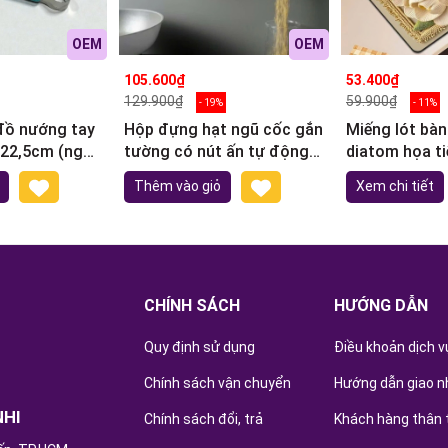
OEM
OEM
105.600₫
53.400₫
129.900₫
59.900₫
- 19%
- 11%
đồ nướng tay
Hộp đựng hạt ngũ cốc gắn
Miếng lót bàn
 22,5cm (ngẫu
tường có nút ấn tự động
diatom họa ti
nhả 1000ml
30x40cm M2
Thêm vào giỏ
Xem chi tiết
CHÍNH SÁCH
HƯỚNG DẪN
Quy định sử dụng
Điều khoản dịch v
Chính sách vận chuyển
Hướng dẫn giao n
NHI
Chính sách đổi, trả
Khách hàng thân 