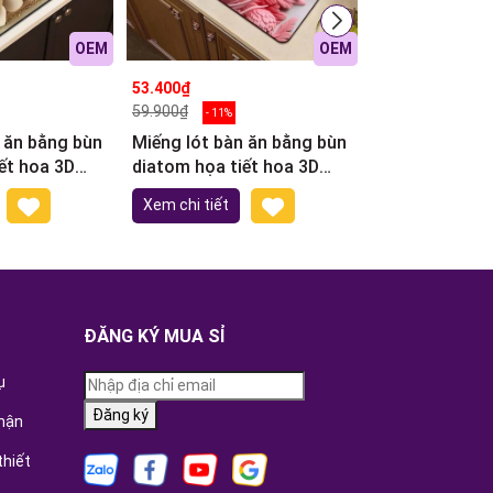
OEM
OEM
53.400₫
21.500₫
59.900₫
25.900₫
- 11%
- 17%
 ăn bằng bùn
Miếng lót bàn ăn bằng bùn
Cọ Xoong Dài
ết hoa 3D
diatom họa tiết hoa 3D
27cm
30x40cm M1
Xem chi tiết
Thêm vào giỏ
ĐĂNG KÝ MUA SỈ
ụ
Đăng ký
hận
thiết