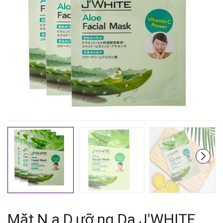
Mặt N.ạ D.ưỡ.ng Da J'WHITE