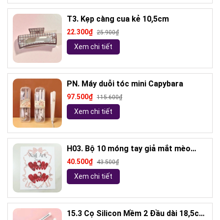
T3. Kẹp càng cua kẻ 10,5cm
22.300₫
25.900₫
Xem chi tiết
PN. Máy duỗi tóc mini Capybara
97.500₫
115.600₫
Xem chi tiết
H03. Bộ 10 móng tay giả mắt mèo
kèm keo và giũa móng (ngẫu nhiên)
40.500₫
43.500₫
Xem chi tiết
15.3 Cọ Silicon Mềm 2 Đầu dài 18,5cm