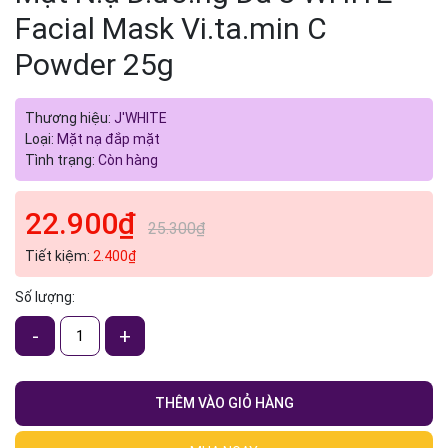
Facial Mask Vi.ta.min C
Powder 25g
Thương hiệu:
J'WHITE
Mã giảm giá:
Loại:
Mặt nạ đắp mặt
Tình trạng:
Còn hàng
Ngày hết hạn:
22.900₫
Điều kiện:
25.300₫
Tiết kiệm:
2.400₫
Số lượng:
-
+
THÊM VÀO GIỎ HÀNG