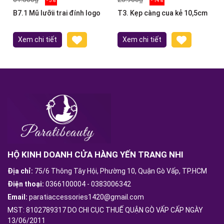
- 5%
- 14%
B7.1 Mũ lưỡii trai đính logo
T3. Kẹp càng cua kẻ 10,5cm
Xem chi tiết
Xem chi tiết
HỘ KINH DOANH CỬA HÀNG YẾN TRANG NHI
Địa chỉ:
75/6 Thông Tây Hội, Phường 10, Quận Gò Vấp, TP.HCM
Điện thoại:
0366100004
-
0383006342
Email:
paratiaccessories1420@gmail.com
MST: 8102789317 DO CHI CỤC THUẾ QUẬN GÒ VẤP CẤP NGÀY
13/06/2011