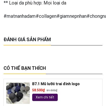
** Loại da phù hợp: Mọi loại da
#matnanhadam#collagen#giamnepnhan#chongn
ĐÁNH GIÁ SẢN PHẨM
CÓ THỂ BẠN THÍCH
B7.1 Mũ lưỡii trai đính logo
58.500₫
61.500₫
Xem chi tiết