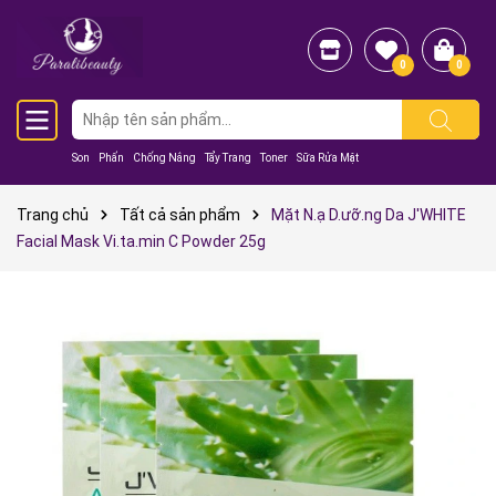
0
0
Son
Phấn
Chống Nắng
Tẩy Trang
Toner
Sữa Rửa Mặt
Trang chủ
Tất cả sản phẩm
Mặt N.ạ D.ưỡ.ng Da J'WHITE
Facial Mask Vi.ta.min C Powder 25g