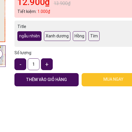
12.900₫
13.900₫
Tiết kiệm:
1.000₫
Title
ngẫu nhiên
Xanh dương
Hồng
Tím
Số lượng:
-
+
MUA NGAY
THÊM VÀO GIỎ HÀNG