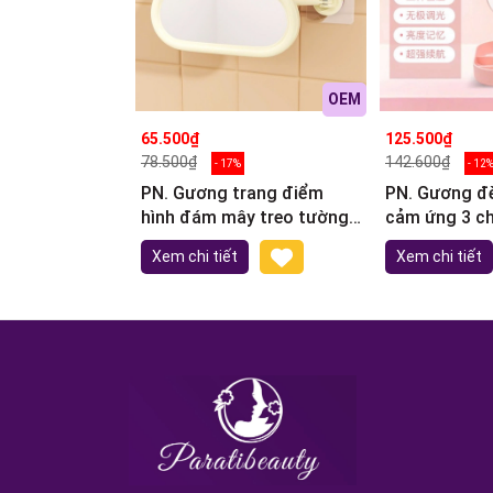
OEM
65.500₫
125.500₫
78.500₫
142.600₫
- 17%
- 12
PN. Gương trang điểm
PN. Gương đè
hình đám mây treo tường
cảm ứng 3 c
xoay 360⁰ 15.5x22cm
sáng có kha
Xem chi tiết
Xem chi tiết