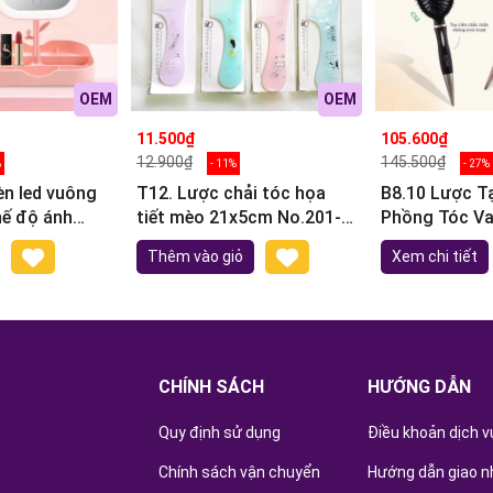
OEM
OEM
11.500₫
105.600₫
12.900₫
145.500₫
%
- 11%
- 27%
n led vuông
T12. Lược chải tóc họa
B8.10 Lược T
hế độ ánh
tiết mèo 21x5cm No.201-2
Phồng Tóc Vacosi 
y đựng đồ
(ngẫu nhiên)
Hair Types St
Thêm vào giỏ
Xem chi tiết
Hairbrush
CHÍNH SÁCH
HƯỚNG DẪN
Quy định sử dụng
Điều khoản dịch v
Chính sách vận chuyển
Hướng dẫn giao n