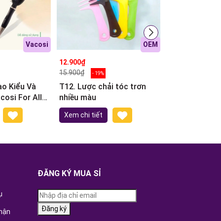
Vacosi
OEM
12.900₫
13.900₫
15.900₫
15.100₫
- 19%
- 8%
ạo Kiểu Và
T12. Lược chải tóc trơn
12. Gương mini
For All
nhiều màu
mặt hoạt hình
yling
Xem chi tiết
Xem chi tiết
ĐĂNG KÝ MUA SỈ
ụ
Đăng ký
hận