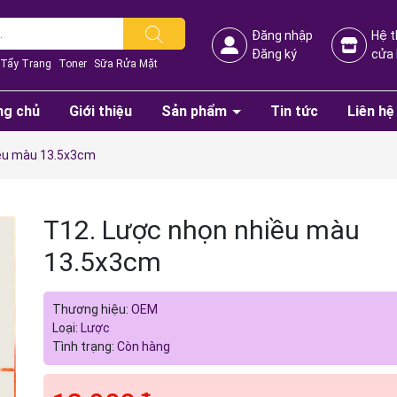
Đăng nhập
Hệ 
Đăng ký
cửa
Tẩy Trang
Toner
Sữa Rửa Mặt
ng chủ
Giới thiệu
Sản phẩm
Tin tức
Liên hệ
iều màu 13.5x3cm
T12. Lược nhọn nhiều màu
13.5x3cm
Mã giảm giá:
Thương hiệu:
OEM
Ngày hết hạn:
Loại:
Lược
Tình trạng:
Còn hàng
Điều kiện: