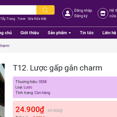
Đăng nhập
Hệ 
Đăng ký
cửa
Tẩy Trang
Toner
Sữa Rửa Mặt
ng chủ
Giới thiệu
Sản phẩm
Tin tức
Liên hệ
 charm
T12. Lược gấp gắn charm
Thương hiệu:
OEM
Mã giảm giá:
Loại:
Lược
Tình trạng:
Còn hàng
Ngày hết hạn:
Điều kiện:
24.900₫
29.900₫