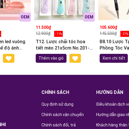
OEM
OEM
11.500₫
105.600₫
12.900₫
145.500₫
%
- 11%
- 27%
n led vuông
T12. Lược chải tóc họa
B8.10 Lược T
hế độ ánh
tiết mèo 21x5cm No.201-2
Phồng Tóc Vacosi 
y đựng đồ
(ngẫu nhiên)
Hair Types St
Thêm vào giỏ
Xem chi tiết
Hairbrush
CHÍNH SÁCH
HƯỚNG DẪN
Quy định sử dụng
Điều khoản dịch v
Chính sách vận chuyển
Hướng dẫn giao n
NHI
Chính sách đổi, trả
Khách hàng thân 