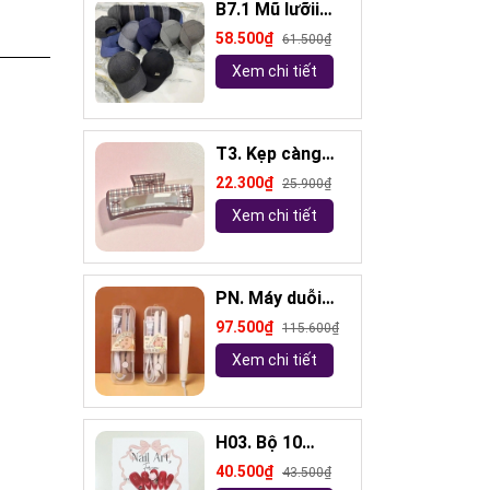
B7.1 Mũ lưỡii
trai đính logo
58.500₫
61.500₫
Xem chi tiết
T3. Kẹp càng
cua kẻ 10,5cm
22.300₫
25.900₫
Xem chi tiết
PN. Máy duỗi
tóc mini
97.500₫
115.600₫
Capybara
Xem chi tiết
H03. Bộ 10
móng tay giả
40.500₫
43.500₫