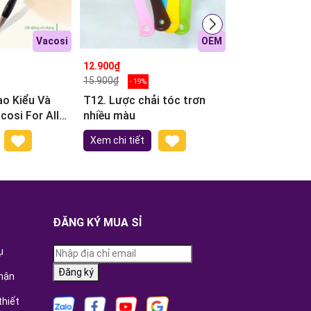
Vacosi
OEM
12.900₫
13.900₫
15.900₫
15.100₫
- 19%
- 8%
ạo Kiểu Và
T12. Lược chải tóc trơn
12. Gương mini
For All
nhiều màu
mặt hoạt hình
yling
Xem chi tiết
Xem chi tiết
ĐĂNG KÝ MUA SỈ
ụ
Đăng ký
hận
thiết