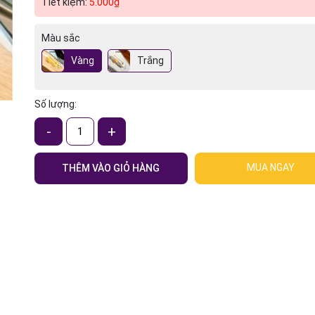
Tiết kiệm:
5.000₫
Màu sắc
Vàng
Trắng
Số lượng:
-
+
MUA NGAY
THÊM VÀO GIỎ HÀNG