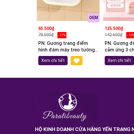
OEM
65.500₫
125.500₫
78.500₫
142.600₫
- 17%
- 12
PN. Gương trang điểm
PN. Gương đè
hình đám mây treo tường
cảm ứng 3 c
xoay 360⁰ 15.5x22cm
sáng có kha
Xem chi tiết
Xem chi tiết
HỘ KINH DOANH CỬA HÀNG YẾN TRANG 