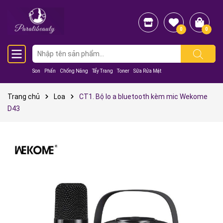
0
0
Son
Phấn
Chống Nắng
Tẩy Trang
Toner
Sữa Rửa Mặt
Trang chủ
Loa
CT1. Bộ lo a bluetooth kèm mic Wekome
D43