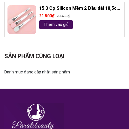
15.3 Cọ Silicon Mềm 2 Đầu dài 18,5cm
( ngẫu nhiên)
21.500₫
29.400₫
Thêm vào giỏ
SẢN PHẨM CÙNG LOẠI
Danh mục đang cập nhật sản phẩm