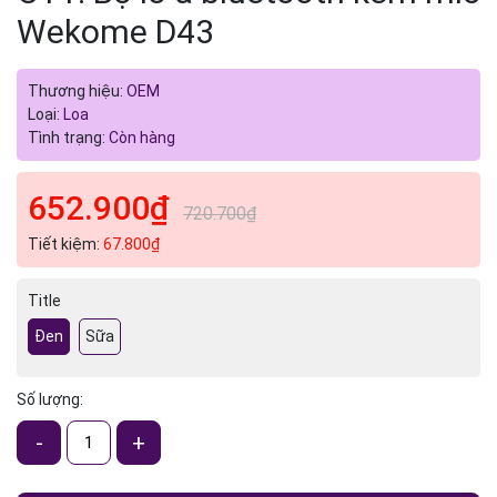
Wekome D43
Thương hiệu:
OEM
Loại:
Loa
Tình trạng:
Còn hàng
652.900₫
720.700₫
Tiết kiệm:
67.800₫
Title
Đen
Sữa
Số lượng:
-
+