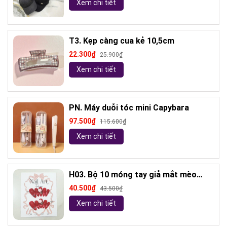
Xem chi tiết
T3. Kẹp càng cua kẻ 10,5cm
22.300₫
25.900₫
Xem chi tiết
PN. Máy duỗi tóc mini Capybara
97.500₫
115.600₫
Xem chi tiết
H03. Bộ 10 móng tay giả mắt mèo
kèm keo và giũa móng (ngẫu nhiên)
40.500₫
43.500₫
Xem chi tiết