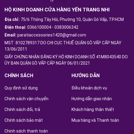
HỘ KINH DOANH CỬA HÀNG YẾN TRANG NHI
Địa chỉ:
75/6 Thông Tây Hội, Phường 10, Quận Gò Vấp, TP.HCM
Điện thoại:
0366100004
-
0383006342
Email:
paratiaccessories1420@gmail.com
MST: 8102789317 DO CHI CỤC THUẾ QUẬN GÒ VẤP CẤP NGÀY
13/06/2011
GIẤY CHỨNG NHẬN ĐĂNG KÝ HỘ KINH DOANH SỐ 41M8043540 DO
ỦY BAN QUẬN GÒ VẤP CẤP NGÀY 06/01/2021
CHÍNH SÁCH
HƯỚNG DẪN
Quy định sử dụng
Điều khoản dịch vụ
Chính sách vận chuyển
Hướng dẫn giao nhận
Chính sách đổi, trả
Khách hàng thân thiết
Chính sách bảo mật
Mua hàng và Thanh toán
Chinh sách thanh toán