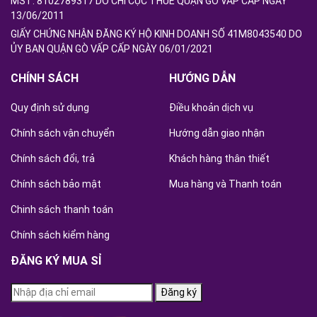
MST: 8102789317 DO CHI CỤC THUẾ QUẬN GÒ VẤP CẤP NGÀY
13/06/2011
GIẤY CHỨNG NHẬN ĐĂNG KÝ HỘ KINH DOANH SỐ 41M8043540 DO
ỦY BAN QUẬN GÒ VẤP CẤP NGÀY 06/01/2021
CHÍNH SÁCH
HƯỚNG DẪN
Quy định sử dụng
Điều khoản dịch vụ
Chính sách vận chuyển
Hướng dẫn giao nhận
Chính sách đổi, trả
Khách hàng thân thiết
Chính sách bảo mật
Mua hàng và Thanh toán
Chinh sách thanh toán
Chính sách kiểm hàng
ĐĂNG KÝ MUA SỈ
Đăng ký