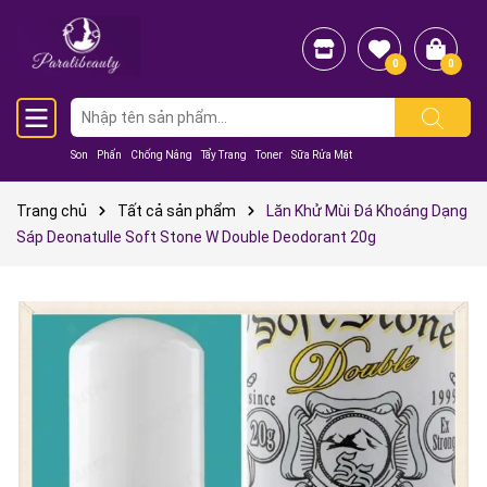
0
0
Son
Phấn
Chống Nắng
Tẩy Trang
Toner
Sữa Rửa Mặt
Trang chủ
Tất cả sản phẩm
Lăn Khử Mùi Đá Khoáng Dạng
Sáp Deonatulle Soft Stone W Double Deodorant 20g