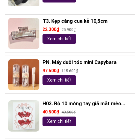
T3. Kẹp càng cua kẻ 10,5cm
22.300₫
25.900₫
Xem chi tiết
PN. Máy duỗi tóc mini Capybara
97.500₫
115.600₫
Xem chi tiết
H03. Bộ 10 móng tay giả mắt mèo
kèm keo và giũa móng (ngẫu nhiên)
40.500₫
43.500₫
Xem chi tiết