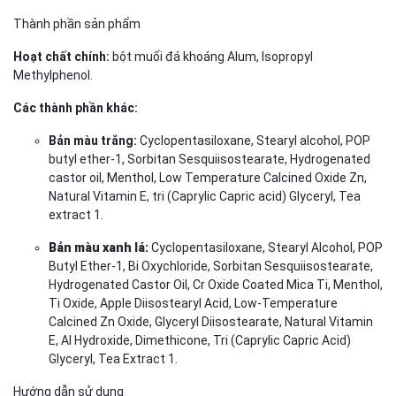
Thành phần sản phẩm
Hoạt chất chính:
bột muối đá khoáng Alum, Isopropyl
Methylphenol.
Các thành phần khác:
Bản màu trắng:
Cyclopentasiloxane, Stearyl alcohol, POP
butyl ether-1, Sorbitan Sesquiisostearate, Hydrogenated
castor oil, Menthol, Low Temperature Calcined Oxide Zn,
Natural Vitamin E, tri (Caprylic Capric acid) Glyceryl, Tea
extract 1.
Bản màu xanh lá:
Cyclopentasiloxane, Stearyl Alcohol, POP
Butyl Ether-1, Bi Oxychloride, Sorbitan Sesquiisostearate,
Hydrogenated Castor Oil, Cr Oxide Coated Mica Ti, Menthol,
Ti Oxide, Apple Diisostearyl Acid, Low-Temperature
Calcined Zn Oxide, Glyceryl Diisostearate, Natural Vitamin
E, Al Hydroxide, Dimethicone, Tri (Caprylic Capric Acid)
Glyceryl, Tea Extract 1.
Hướng dẫn sử dụng