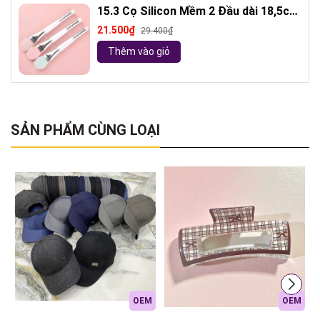
15.3 Cọ Silicon Mềm 2 Đầu dài 18,5cm
( ngẫu nhiên)
21.500₫
29.400₫
Thêm vào giỏ
SẢN PHẨM CÙNG LOẠI
OEM
OEM