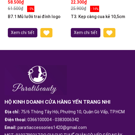
58.500₫
22.300₫
61.500₫
25.900₫
- 5%
- 14%
B7.1 Mũ lưỡii trai đính logo
T3. Kẹp càng cua kẻ 10,5cm
Xem chi tiết
Xem chi tiết
HỘ KINH DOANH CỬA HÀNG YẾN TRANG NHI
Địa chỉ:
75/6 Thông Tây Hội, Phường 10, Quận Gò Vấp, TP.HCM
Điện thoại:
0366100004
-
0383006342
Email:
paratiaccessories1420@gmail.com