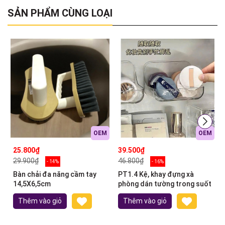
SẢN PHẨM CÙNG LOẠI
OEM
OEM
25.800₫
39.500₫
29.900₫
46.800₫
- 14%
- 16%
Bàn chải đa năng cầm tay
PT1.4 Kệ, khay đựng xà
14,5X6,5cm
phòng dán tường trong suốt
Thêm vào giỏ
Thêm vào giỏ