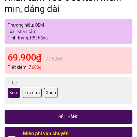
mịn, dáng dài
Thương hiệu:
OEM
Loại:
Khăn tắm
Tình trạng:
Hết hàng
69.900₫
77.500₫
Tiết kiệm:
7.600₫
Title
Kem
Trà sữa
Xanh
HẾT HÀNG
Miễn phí vận chuyển