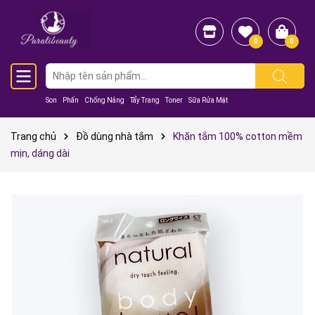
0
0
Son
Phấn
Chống Nắng
Tẩy Trang
Toner
Sữa Rửa Mặt
Trang chủ
Đồ dùng nhà tắm
Khăn tắm 100% cotton mềm
mịn, dáng dài