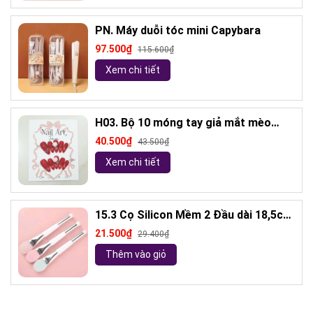
PN. Máy duỗi tóc mini Capybara
97.500₫
115.600₫
Xem chi tiết
H03. Bộ 10 móng tay giả mắt mèo
kèm keo và giũa móng (ngẫu nhiên)
40.500₫
43.500₫
Xem chi tiết
15.3 Cọ Silicon Mềm 2 Đầu dài 18,5cm
( ngẫu nhiên)
21.500₫
29.400₫
Thêm vào giỏ