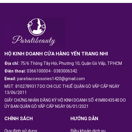
HỘ KINH DOANH CỬA HÀNG YẾN TRANG NHI
Địa chỉ:
75/6 Thông Tây Hội, Phường 10, Quận Gò Vấp, TP.HCM
Điện thoại:
0366100004
-
0383006342
Email:
paratiaccessories1420@gmail.com
MST: 8102789317 DO CHI CỤC THUẾ QUẬN GÒ VẤP CẤP NGÀY
13/06/2011
GIẤY CHỨNG NHẬN ĐĂNG KÝ HỘ KINH DOANH SỐ 41M8043540 DO
ỦY BAN QUẬN GÒ VẤP CẤP NGÀY 06/01/2021
CHÍNH SÁCH
HƯỚNG DẪN
Quy định sử dụng
Điều khoản dịch vụ