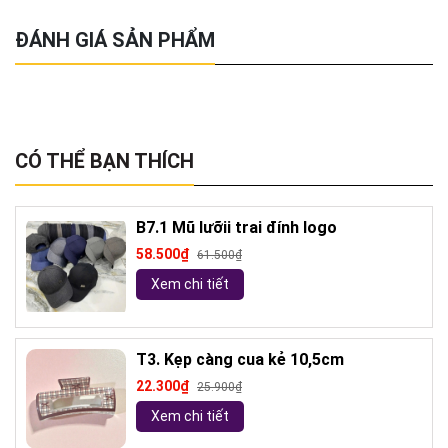
ĐÁNH GIÁ SẢN PHẨM
CÓ THỂ BẠN THÍCH
B7.1 Mũ lưỡii trai đính logo
58.500₫
61.500₫
Xem chi tiết
T3. Kẹp càng cua kẻ 10,5cm
22.300₫
25.900₫
Xem chi tiết