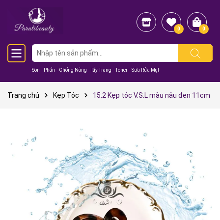
0
0
Son
Phấn
Chống Nắng
Tẩy Trang
Toner
Sữa Rửa Mặt
Trang chủ
Kẹp Tóc
15.2 Kẹp tóc V.S.L màu nâu đen 11cm