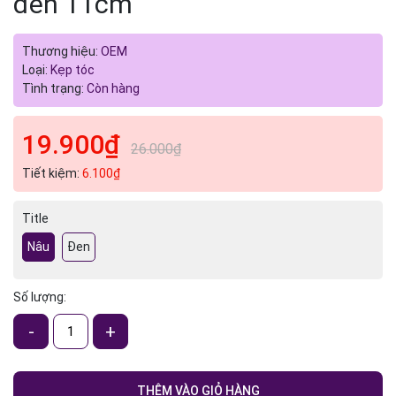
đen 11cm
Thương hiệu:
OEM
Loại:
Kẹp tóc
Tình trạng:
Còn hàng
19.900₫
26.000₫
Tiết kiệm:
6.100₫
Title
Nâu
Đen
Số lượng:
-
+
THÊM VÀO GIỎ HÀNG