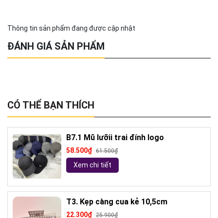
Thông tin sản phẩm đang được cập nhật
ĐÁNH GIÁ SẢN PHẨM
CÓ THỂ BẠN THÍCH
B7.1 Mũ lưỡii trai đính logo
58.500₫
61.500₫
Xem chi tiết
T3. Kẹp càng cua kẻ 10,5cm
22.300₫
25.900₫