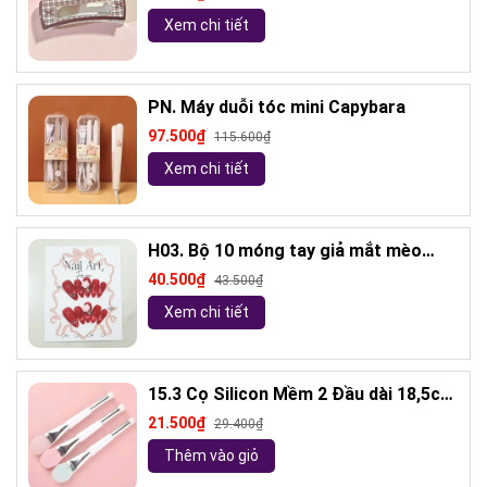
Xem chi tiết
PN. Máy duỗi tóc mini Capybara
97.500₫
115.600₫
Xem chi tiết
H03. Bộ 10 móng tay giả mắt mèo
kèm keo và giũa móng (ngẫu nhiên)
40.500₫
43.500₫
Xem chi tiết
15.3 Cọ Silicon Mềm 2 Đầu dài 18,5cm
( ngẫu nhiên)
21.500₫
29.400₫
Thêm vào giỏ