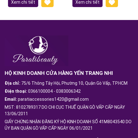
Xem chi tiết
Xem chi tiết
HỘ KINH DOANH CỬA HÀNG YẾN TRANG NHI
Địa chỉ:
75/6 Thông Tây Hội, Phường 10, Quận Gò Vấp, TP.HCM
Điện thoại:
0366100004
-
0383006342
Email:
paratiaccessories1420@gmail.com
MST: 8102789317 DO CHI CỤC THUẾ QUẬN GÒ VẤP CẤP NGÀY
13/06/2011
GIẤY CHỨNG NHẬN ĐĂNG KÝ HỘ KINH DOANH SỐ 41M8043540 DO
ỦY BAN QUẬN GÒ VẤP CẤP NGÀY 06/01/2021