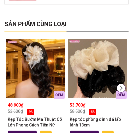
SẢN PHẨM CÙNG LOẠI
OEM
OEM
48.900₫
53.700₫
53.600₫
58.500₫
- 9%
- 8%
Kẹp Tóc Bướm Ma Thuật Cỡ
Kẹp tóc phồng đính đá lấp
Lớn Phong Cách Tiên Nữ
lánh 13cm