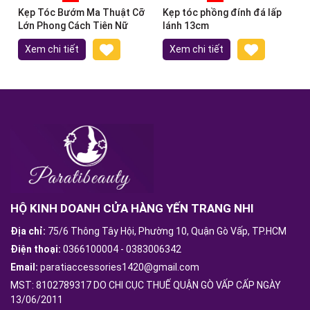
Kẹp Tóc Bướm Ma Thuật Cỡ
Kẹp tóc phồng đính đá lấp
Lớn Phong Cách Tiên Nữ
lánh 13cm
Xem chi tiết
Xem chi tiết
HỘ KINH DOANH CỬA HÀNG YẾN TRANG NHI
Địa chỉ:
75/6 Thông Tây Hội, Phường 10, Quận Gò Vấp, TP.HCM
Điện thoại:
0366100004
-
0383006342
Email:
paratiaccessories1420@gmail.com
MST: 8102789317 DO CHI CỤC THUẾ QUẬN GÒ VẤP CẤP NGÀY
13/06/2011