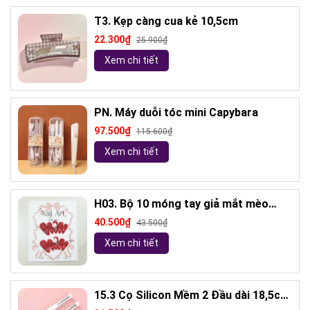
T3. Kẹp càng cua kẻ 10,5cm
22.300₫
25.900₫
Xem chi tiết
PN. Máy duỗi tóc mini Capybara
97.500₫
115.600₫
Xem chi tiết
H03. Bộ 10 móng tay giả mắt mèo
kèm keo và giũa móng (ngẫu nhiên)
40.500₫
43.500₫
Xem chi tiết
15.3 Cọ Silicon Mềm 2 Đầu dài 18,5cm