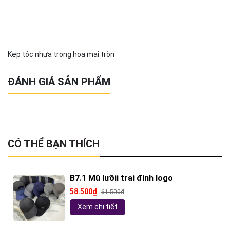
Kẹp tóc nhựa trong hoa mai tròn
ĐÁNH GIÁ SẢN PHẨM
CÓ THỂ BẠN THÍCH
B7.1 Mũ lưỡii trai đính logo
58.500₫
61.500₫
Xem chi tiết