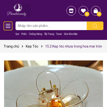
0
0
Son
Phấn
Chống Nắng
Tẩy Trang
Toner
Sữa Rửa Mặt
Trang chủ
Kẹp Tóc
15.2 Kẹp tóc nhựa trong hoa mai tròn