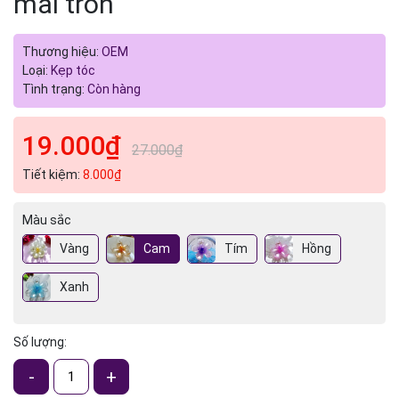
mai tròn
Thương hiệu:
OEM
Loại:
Kẹp tóc
Tình trạng:
Còn hàng
19.000₫
27.000₫
Tiết kiệm:
8.000₫
Màu sắc
Vàng
Cam
Tím
Hồng
Xanh
Số lượng:
-
+