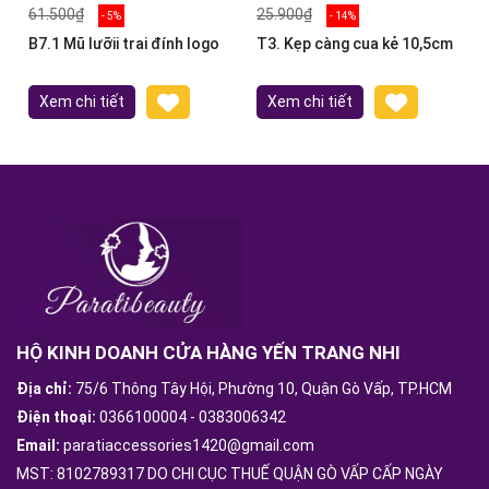
61.500₫
25.900₫
- 5%
- 14%
B7.1 Mũ lưỡii trai đính logo
T3. Kẹp càng cua kẻ 10,5cm
Xem chi tiết
Xem chi tiết
HỘ KINH DOANH CỬA HÀNG YẾN TRANG NHI
Địa chỉ:
75/6 Thông Tây Hội, Phường 10, Quận Gò Vấp, TP.HCM
Điện thoại:
0366100004
-
0383006342
Email:
paratiaccessories1420@gmail.com
MST: 8102789317 DO CHI CỤC THUẾ QUẬN GÒ VẤP CẤP NGÀY