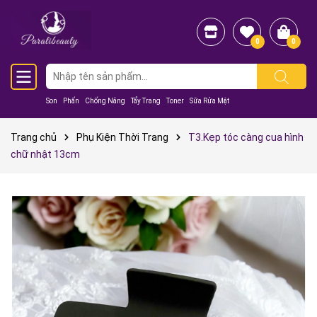
0
0
Son
Phấn
Chống Nắng
Tẩy Trang
Toner
Sữa Rửa Mặt
Trang chủ
Phụ Kiện Thời Trang
T3.Kẹp tóc càng cua hình
chữ nhật 13cm