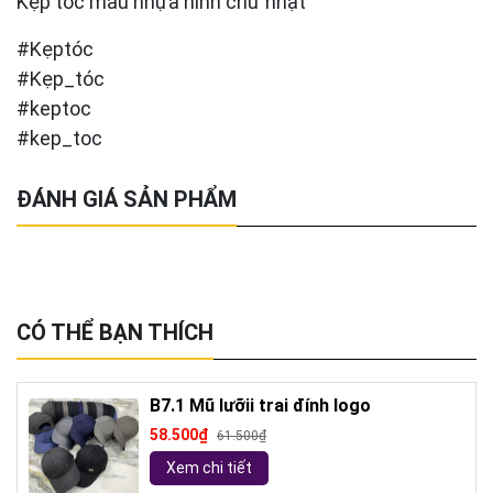
Kẹp tóc màu nhựa hình chữ nhật
#Kẹptóc
#Kẹp_tóc
#keptoc
#kep_toc
ĐÁNH GIÁ SẢN PHẨM
CÓ THỂ BẠN THÍCH
B7.1 Mũ lưỡii trai đính logo
58.500₫
61.500₫
Xem chi tiết