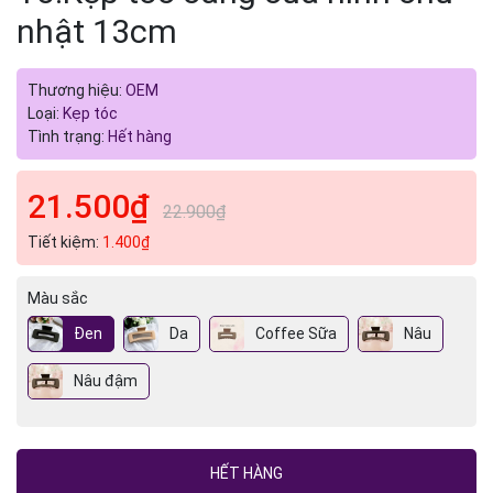
nhật 13cm
Thương hiệu:
OEM
Loại:
Kẹp tóc
Tình trạng:
Hết hàng
21.500₫
22.900₫
Tiết kiệm:
1.400₫
Màu sắc
Đen
Da
Coffee Sữa
Nâu
Nâu đậm
HẾT HÀNG