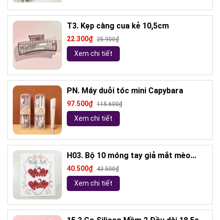
T3. Kẹp càng cua kẻ 10,5cm
22.300₫
25.900₫
Xem chi tiết
PN. Máy duỗi tóc mini Capybara
97.500₫
115.600₫
Xem chi tiết
H03. Bộ 10 móng tay giả mắt mèo
kèm keo và giũa móng (ngẫu nhiên)
40.500₫
43.500₫
Xem chi tiết