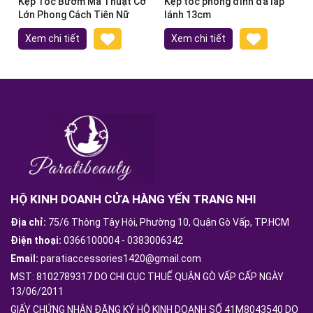
Kẹp Tóc Bướm Ma Thuật Cỡ
Kẹp tóc phồng đính đá lấp
Lớn Phong Cách Tiên Nữ
lánh 13cm
Xem chi tiết
Xem chi tiết
HỘ KINH DOANH CỬA HÀNG YẾN TRANG NHI
Địa chỉ:
75/6 Thông Tây Hội, Phường 10, Quận Gò Vấp, TP.HCM
Điện thoại:
0366100004
-
0383006342
Email:
paratiaccessories1420@gmail.com
MST: 8102789317 DO CHI CỤC THUẾ QUẬN GÒ VẤP CẤP NGÀY
13/06/2011
GIẤY CHỨNG NHẬN ĐĂNG KÝ HỘ KINH DOANH SỐ 41M8043540 DO