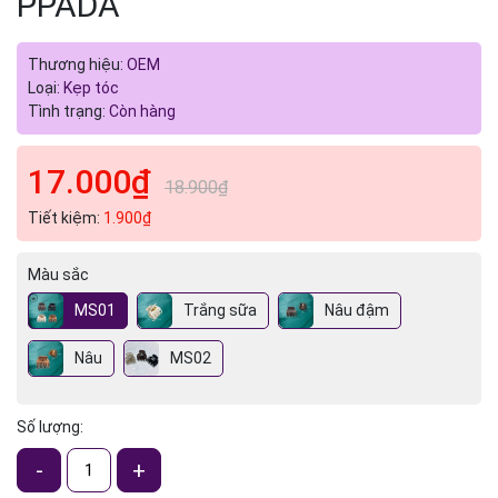
PPADA
Thương hiệu:
OEM
Loại:
Kẹp tóc
Tình trạng:
Còn hàng
17.000₫
18.900₫
Tiết kiệm:
1.900₫
Màu sắc
MS01
Trắng sữa
Nâu đậm
Nâu
MS02
Số lượng:
-
+