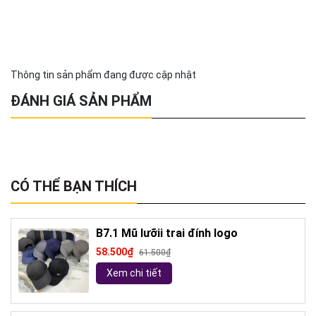
Thông tin sản phẩm đang được cập nhật
ĐÁNH GIÁ SẢN PHẨM
CÓ THỂ BẠN THÍCH
B7.1 Mũ lưỡii trai đính logo
58.500₫
61.500₫
Xem chi tiết