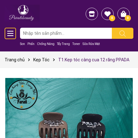
0
0
Son
Phấn
Chống Nắng
Tẩy Trang
Toner
Sữa Rửa Mặt
Trang chủ
Kẹp Tóc
T1.Kẹp tóc càng cua 12 răng PPADA