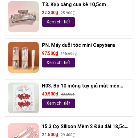
T3. Kẹp càng cua kẻ 10,5cm
22.300₫
25.900₫
Xem chi tiết
PN. Máy duỗi tóc mini Capybara
97.500₫
115.600₫
Xem chi tiết
H03. Bộ 10 móng tay giả mắt mèo
kèm keo và giũa móng (ngẫu nhiên)
40.500₫
43.500₫
Xem chi tiết
15.3 Cọ Silicon Mềm 2 Đầu dài 18,5cm
( ngẫu nhiên)
21.500₫
29.400₫