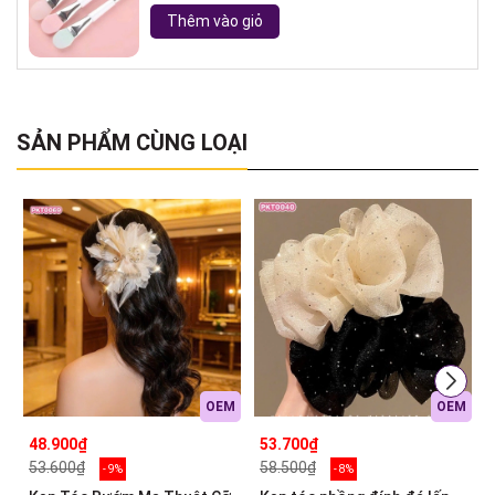
Thêm vào giỏ
SẢN PHẨM CÙNG LOẠI
OEM
OEM
48.900₫
53.700₫
53.600₫
58.500₫
- 9%
- 8%