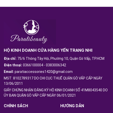
HỘ KINH DOANH CỬA HÀNG YẾN TRANG NHI
Địa chỉ:
75/6 Thông Tây Hội, Phường 10, Quận Gò Vấp, TP.HCM
Điện thoại:
0366100004
-
0383006342
Email:
paratiaccessories1420@gmail.com
MST: 8102789317 DO CHI CỤC THUẾ QUẬN GÒ VẤP CẤP NGÀY
13/06/2011
GIẤY CHỨNG NHẬN ĐĂNG KÝ HỘ KINH DOANH SỐ 41M8043540 DO
ỦY BAN QUẬN GÒ VẤP CẤP NGÀY 06/01/2021
CHÍNH SÁCH
HƯỚNG DẪN