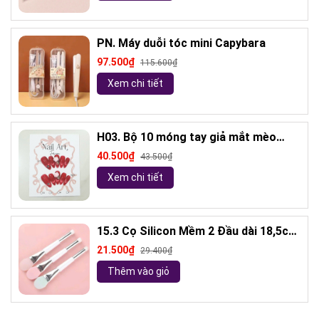
PN. Máy duỗi tóc mini Capybara
97.500₫
115.600₫
Xem chi tiết
H03. Bộ 10 móng tay giả mắt mèo
kèm keo và giũa móng (ngẫu nhiên)
40.500₫
43.500₫
Xem chi tiết
15.3 Cọ Silicon Mềm 2 Đầu dài 18,5cm
( ngẫu nhiên)
21.500₫
29.400₫
Thêm vào giỏ