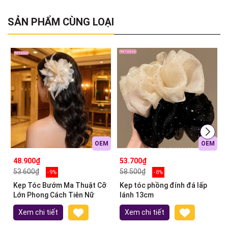
SẢN PHẨM CÙNG LOẠI
OEM
OEM
48.900₫
53.700₫
53.600₫
58.500₫
- 9%
- 8%
Kẹp Tóc Bướm Ma Thuật Cỡ
Kẹp tóc phồng đính đá lấp
Lớn Phong Cách Tiên Nữ
lánh 13cm
Xem chi tiết
Xem chi tiết