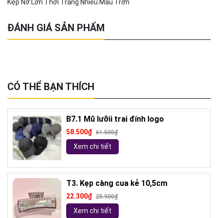
Kẹp Nơ Lớn Thời Trang Nhiều Màu Trơn
ĐÁNH GIÁ SẢN PHẨM
CÓ THỂ BẠN THÍCH
B7.1 Mũ lưỡii trai đính logo
58.500₫
61.500₫
Xem chi tiết
T3. Kẹp càng cua kẻ 10,5cm
22.300₫
25.900₫
Xem chi tiết