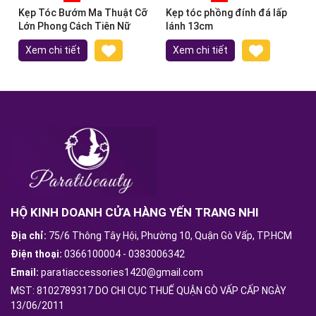
Kẹp Tóc Bướm Ma Thuật Cỡ
Kẹp tóc phồng đính đá lấp
Lớn Phong Cách Tiên Nữ
lánh 13cm
Xem chi tiết
Xem chi tiết
HỘ KINH DOANH CỬA HÀNG YẾN TRANG NHI
Địa chỉ:
75/6 Thông Tây Hội, Phường 10, Quận Gò Vấp, TP.HCM
Điện thoại:
0366100004
-
0383006342
Email:
paratiaccessories1420@gmail.com
MST: 8102789317 DO CHI CỤC THUẾ QUẬN GÒ VẤP CẤP NGÀY
13/06/2011