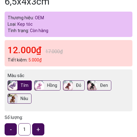
6,5x4x3cm
Thương hiệu:
OEM
Loại:
Kẹp tóc
Tình trạng:
Còn hàng
12.000₫
17.000₫
Tiết kiệm:
5.000₫
Màu sắc
Tím
Hồng
Đỏ
Đen
Nâu
Số lượng:
-
+