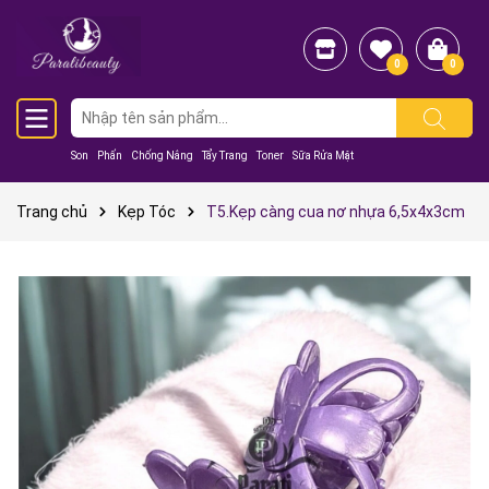
0
0
Son
Phấn
Chống Nắng
Tẩy Trang
Toner
Sữa Rửa Mặt
Trang chủ
Kẹp Tóc
T5.Kẹp càng cua nơ nhựa 6,5x4x3cm