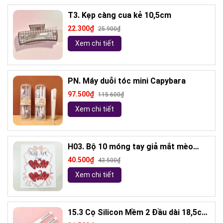
T3. Kẹp càng cua kẻ 10,5cm
22.300₫
25.900₫
Xem chi tiết
PN. Máy duỗi tóc mini Capybara
97.500₫
115.600₫
Xem chi tiết
H03. Bộ 10 móng tay giả mắt mèo
kèm keo và giũa móng (ngẫu nhiên)
40.500₫
43.500₫
Xem chi tiết
15.3 Cọ Silicon Mềm 2 Đầu dài 18,5cm