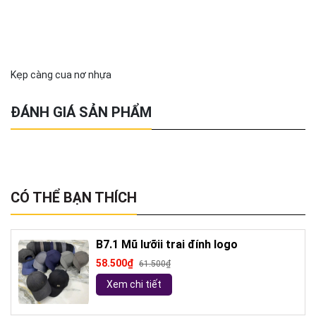
Kẹp càng cua nơ nhựa
ĐÁNH GIÁ SẢN PHẨM
CÓ THỂ BẠN THÍCH
B7.1 Mũ lưỡii trai đính logo
58.500₫
61.500₫
Xem chi tiết