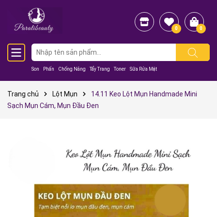
0
0
Son
Phấn
Chống Nắng
Tẩy Trang
Toner
Sữa Rửa Mặt
Trang chủ
Lột Mụn
14.11 Keo Lột Mụn Handmade Mini
Sạch Mụn Cám, Mụn Đầu Đen