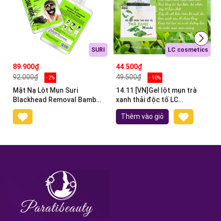
SURI
LC cosmetics
89.900₫
44.500₫
92.000₫
49.500₫
- 2%
- 10%
Mặt Nạ Lột Mụn Suri
14.11 [VN]Gel lột mụn trà
Blackhead Removal Bamboo
xanh thải độc tố LC
Charcoal Mask 60g
Cosmetic 40g
Thêm vào giỏ