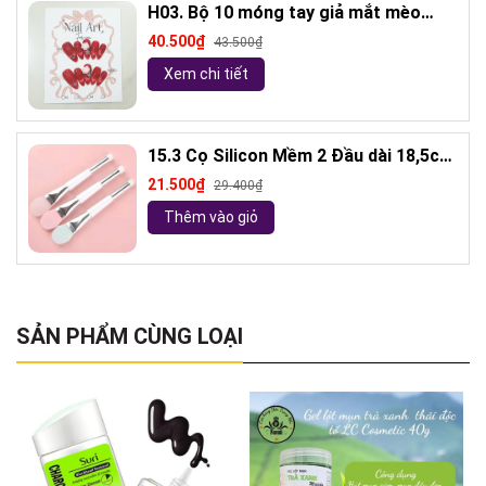
H03. Bộ 10 móng tay giả mắt mèo
kèm keo và giũa móng (ngẫu nhiên)
40.500₫
43.500₫
Xem chi tiết
15.3 Cọ Silicon Mềm 2 Đầu dài 18,5cm
( ngẫu nhiên)
21.500₫
29.400₫
Thêm vào giỏ
SẢN PHẨM CÙNG LOẠI