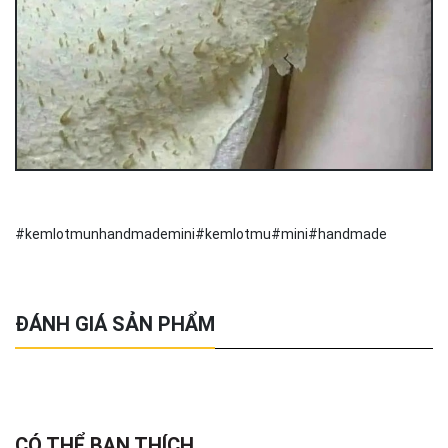
#kemlotmunhandmademini#kemlotmu#mini#handmade
ĐÁNH GIÁ SẢN PHẨM
CÓ THỂ BẠN THÍCH