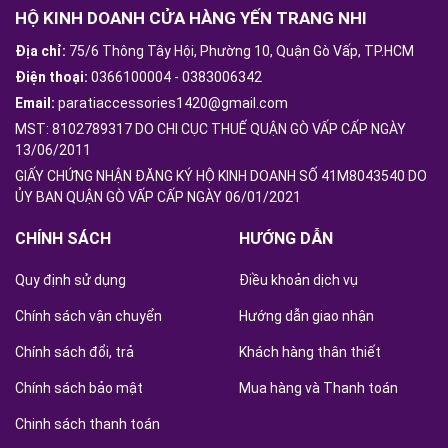
HỘ KINH DOANH CỬA HÀNG YẾN TRANG NHI
Địa chỉ:
75/6 Thông Tây Hội, Phường 10, Quận Gò Vấp, TP.HCM
Điện thoại:
0366100004
-
0383006342
Email:
paratiaccessories1420@gmail.com
MST: 8102789317 DO CHI CỤC THUẾ QUẬN GÒ VẤP CẤP NGÀY
13/06/2011
GIẤY CHỨNG NHẬN ĐĂNG KÝ HỘ KINH DOANH SỐ 41M8043540 DO
ỦY BAN QUẬN GÒ VẤP CẤP NGÀY 06/01/2021
CHÍNH SÁCH
HƯỚNG DẪN
Quy định sử dụng
Điều khoản dịch vụ
Chính sách vận chuyển
Hướng dẫn giao nhận
Chính sách đổi, trả
Khách hàng thân thiết
Chính sách bảo mật
Mua hàng và Thanh toán
Chinh sách thanh toán