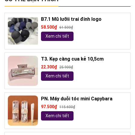
B7.1 Mũ lưỡii trai đính logo
58.500₫
61.500₫
Xem chi tiết
T3. Kẹp càng cua kẻ 10,5cm
22.300₫
25.900₫
Xem chi tiết
PN. Máy duỗi tóc mini Capybara
97.500₫
115.600₫
Xem chi tiết