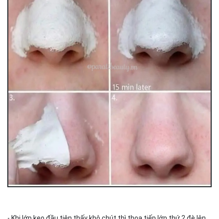
- Khi lớp keo đầu tiên thấy khô chút thì thoa tiếp lớp thứ 2 đè lên