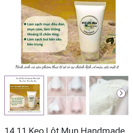
Mã giảm giá:
Ngày hết hạn:
Điều kiện:
14.11 Keo Lột Mụn Handmade