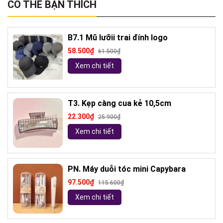
CÓ THỂ BẠN THÍCH
B7.1 Mũ lưỡii trai đính logo
58.500₫
61.500₫
Xem chi tiết
T3. Kẹp càng cua kẻ 10,5cm
22.300₫
25.900₫
Xem chi tiết
PN. Máy duỗi tóc mini Capybara
97.500₫
115.600₫
Xem chi tiết