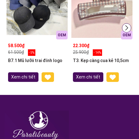
OEM
OEM
58.500₫
22.300₫
61.500₫
25.900₫
- 5%
- 14%
B7.1 Mũ lưỡii trai đính logo
T3. Kẹp càng cua kẻ 10,5cm
Xem chi tiết
Xem chi tiết