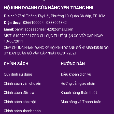
HỘ KINH DOANH CỬA HÀNG YẾN TRANG NHI
Địa chỉ:
75/6 Thông Tây Hội, Phường 10, Quận Gò Vấp, TP.HCM
Điện thoại:
0366100004
-
0383006342
Email:
paratiaccessories1420@gmail.com
MST: 8102789317 DO CHI CỤC THUẾ QUẬN GÒ VẤP CẤP NGÀY
13/06/2011
GIẤY CHỨNG NHẬN ĐĂNG KÝ HỘ KINH DOANH SỐ 41M8043540 DO
ỦY BAN QUẬN GÒ VẤP CẤP NGÀY 06/01/2021
CHÍNH SÁCH
HƯỚNG DẪN
Quy định sử dụng
Điều khoản dịch vụ
Chính sách vận chuyển
Hướng dẫn giao nhận
Chính sách đổi, trả
Khách hàng thân thiết
Chính sách bảo mật
Mua hàng và Thanh toán
Chinh sách thanh toán