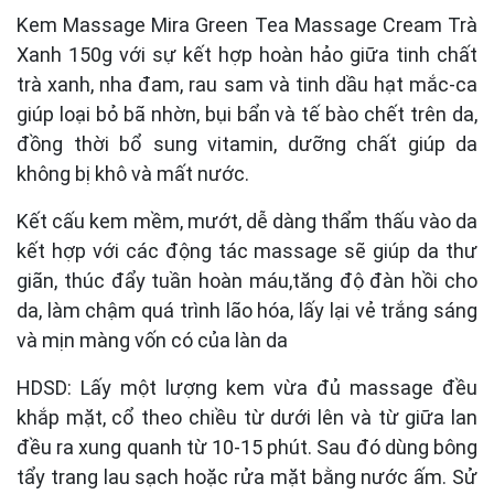
Kem Massage Mira Green Tea Massage Cream Trà
Xanh 150g với sự kết hợp hoàn hảo giữa tinh chất
trà xanh, nha đam, rau sam và tinh dầu hạt mắc-ca
giúp loại bỏ bã nhờn, bụi bẩn và tế bào chết trên da,
đồng thời bổ sung vitamin, dưỡng chất giúp da
không bị khô và mất nước.
Kết cấu kem mềm, mướt, dễ dàng thẩm thấu vào da
kết hợp với các động tác massage sẽ giúp da thư
giãn, thúc đẩy tuần hoàn máu,tăng độ đàn hồi cho
da, làm chậm quá trình lão hóa, lấy lại vẻ trắng sáng
và mịn màng vốn có của làn da
HDSD: Lấy một lượng kem vừa đủ massage đều
khắp mặt, cổ theo chiều từ dưới lên và từ giữa lan
đều ra xung quanh từ 10-15 phút. Sau đó dùng bông
tẩy trang lau sạch hoặc rửa mặt bằng nước ấm. Sử