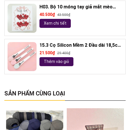
H03. Bộ 10 móng tay giả mắt mèo
kèm keo và giũa móng (ngẫu nhiên)
40.500₫
43.500₫
Xem chi tiết
15.3 Cọ Silicon Mềm 2 Đầu dài 18,5cm
( ngẫu nhiên)
21.500₫
29.400₫
Thêm vào giỏ
SẢN PHẨM CÙNG LOẠI