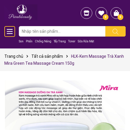
0
0
Son
Phấn
Chống Nắng
Tẩy Trang
Toner
Sữa Rửa Mặt
Trang chủ
Tất cả sản phẩm
HLK-Kem Massage Trà Xanh
Mira Green Tea Massage Cream 150g