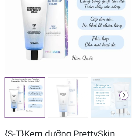
Mã giảm giá:
Ngày hết hạn:
Điều kiện:
{S-T}Kem dưỡng PrettySkin