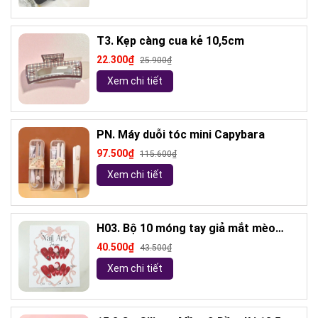
T3. Kẹp càng cua kẻ 10,5cm
22.300₫
25.900₫
Xem chi tiết
PN. Máy duỗi tóc mini Capybara
97.500₫
115.600₫
Xem chi tiết
H03. Bộ 10 móng tay giả mắt mèo
kèm keo và giũa móng (ngẫu nhiên)
40.500₫
43.500₫
Xem chi tiết