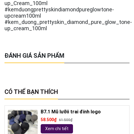
up_Cream_100ml
#kemduongprettyskindiamondpureglowtone-
upcream100ml
#kem_duong_prettyskin_diamond_pure_glow_tone-
up_cream_100ml
ĐÁNH GIÁ SẢN PHẨM
CÓ THỂ BẠN THÍCH
B7.1 Mũ lưỡii trai đính logo
58.500₫
61.500₫
Xem chi tiết