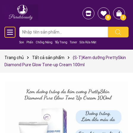
0
0
Son
Phấn
Chống Nắng
Tẩy Trang
Toner
Sữa Rửa Mặt
Trang chủ
Tất cả sản phẩm
{S-T}Kem dưỡng PrettySkin
Diamond Pure Glow Tone-up Cream 100ml