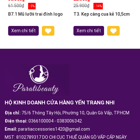
61.500₫
25.900₫
- 5%
- 14%
B7.1 Mũ lưỡii trai đính logo
T3. Kẹp càng cua kẻ 10,5cm
Xem chi tiết
Xem chi tiết
HỘ KINH DOANH CỬA HÀNG YẾN TRANG NHI
Địa chỉ:
75/6 Thông Tây Hội, Phường 10, Quận Gò Vấp, TP.HCM
Điện thoại:
0366100004
-
0383006342
Email:
paratiaccessories1420@gmail.com
MST: 8102789317 DO CHI CỤC THUẾ QUẬN GÒ VẤP CẤP NGÀY