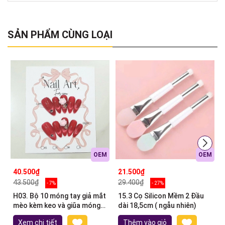
SẢN PHẨM CÙNG LOẠI
OEM
OEM
40.500₫
21.500₫
43.500₫
29.400₫
- 7%
- 27%
H03. Bộ 10 móng tay giả mắt
15.3 Cọ Silicon Mềm 2 Đầu
mèo kèm keo và giũa móng
dài 18,5cm ( ngẫu nhiên)
(ngẫu nhiên)
Xem chi tiết
Thêm vào giỏ