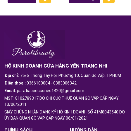
HỘ KINH DOANH CỬA HÀNG YẾN TRANG NHI
Địa chỉ:
75/6 Thông Tây Hội, Phường 10, Quận Gò Vấp, TP.HCM
Điện thoại:
0366100004
-
0383006342
Email:
paratiaccessories1420@gmail.com
MST: 8102789317 DO CHI CỤC THUẾ QUẬN GÒ VẤP CẤP NGÀY
13/06/2011
GIẤY CHỨNG NHẬN ĐĂNG KÝ HỘ KINH DOANH SỐ 41M8043540 DO
ỦY BAN QUẬN GÒ VẤP CẤP NGÀY 06/01/2021
CHÍNH SÁCH
HƯỚNG DẪN