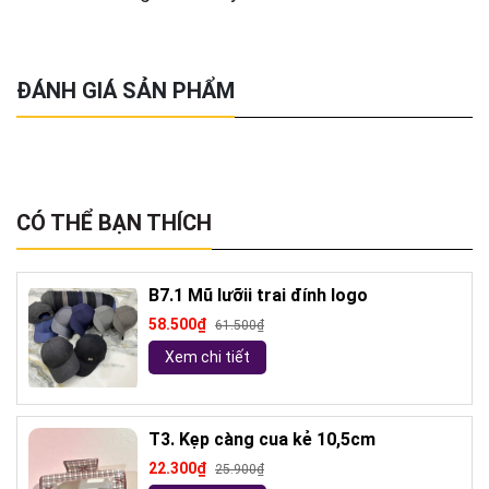
ĐÁNH GIÁ SẢN PHẨM
CÓ THỂ BẠN THÍCH
B7.1 Mũ lưỡii trai đính logo
58.500₫
61.500₫
Xem chi tiết
T3. Kẹp càng cua kẻ 10,5cm
22.300₫
25.900₫