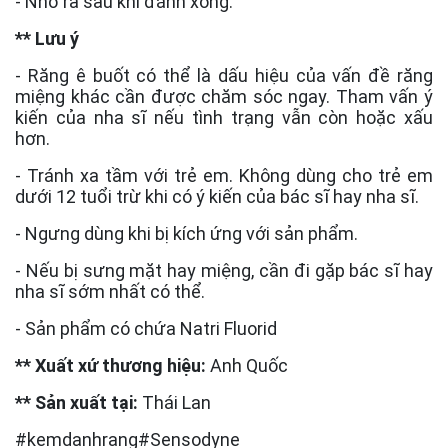
- Nhổ ra sau khi đánh xong.
** Lưu ý
- Răng ê buốt có thể là dấu hiệu của vấn đề răng
miệng khác cần được chăm sóc ngay. Tham vấn ý
kiến của nha sĩ nếu tình trạng vẫn còn hoặc xấu
hơn.
- Tránh xa tầm với trẻ em. Không dùng cho trẻ em
dưới 12 tuổi trừ khi có ý kiến của bác sĩ hay nha sĩ.
- Ngưng dùng khi bị kích ứng với sản phẩm.
- Nếu bị sưng mặt hay miệng, cần đi gặp bác sĩ hay
nha sĩ sớm nhất có thể.
- Sản phẩm có chứa Natri Fluorid
** Xuất xứ thương hiệu:
Anh Quốc
** Sản xuất tại:
Thái Lan
#kemdanhrang#Sensodyne