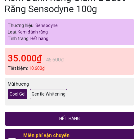
Răng Sensodyne 100g
Thương hiệu:
Sensodyne
Loại:
Kem đánh răng
Tình trạng:
Hết hàng
35.000₫
45.600₫
Tiết kiệm:
10.600₫
Mùi hương
Cool Gel
Gentle Whitening
HẾT HÀNG
Miễn phí vận chuyển