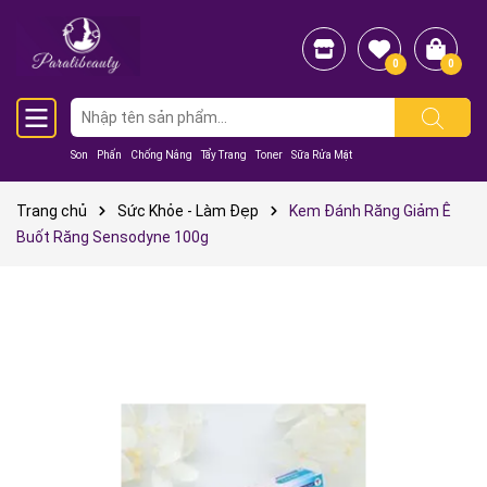
0
0
Son
Phấn
Chống Nắng
Tẩy Trang
Toner
Sữa Rửa Mặt
Trang chủ
Sức Khỏe - Làm Đẹp
Kem Đánh Răng Giảm Ê
Buốt Răng Sensodyne 100g