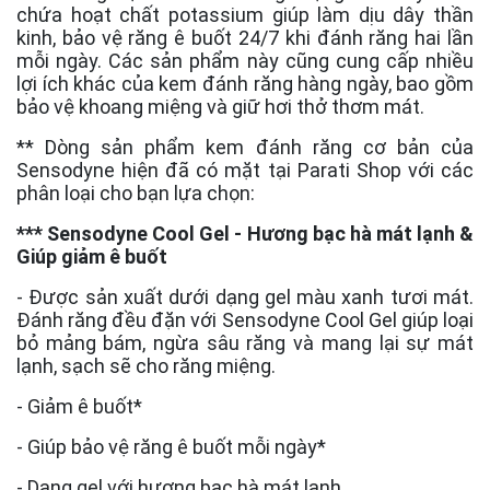
chứa hoạt chất potassium giúp làm dịu dây thần
kinh, bảo vệ răng ê buốt 24/7 khi đánh răng hai lần
mỗi ngày. Các sản phẩm này cũng cung cấp nhiều
lợi ích khác của kem đánh răng hàng ngày, bao gồm
bảo vệ khoang miệng và giữ hơi thở thơm mát.
** Dòng sản phẩm kem đánh răng cơ bản của
Sensodyne
hiện đã có mặt tại Parati Shop với các
phân loại cho bạn lựa chọn:
*** Sensodyne Cool Gel - Hương bạc hà mát lạnh &
Giúp giảm ê buốt
- Được sản xuất dưới dạng gel màu xanh tươi mát.
Đánh răng đều đặn với Sensodyne Cool Gel giúp loại
bỏ mảng bám, ngừa sâu răng và mang lại sự mát
lạnh, sạch sẽ cho răng miệng.
- Giảm ê buốt*
- Giúp bảo vệ răng ê buốt mỗi ngày*
- Dạng gel với hương bạc hà mát lạnh