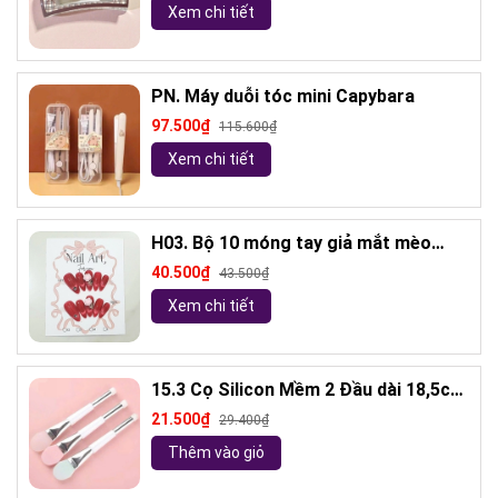
Xem chi tiết
PN. Máy duỗi tóc mini Capybara
97.500₫
115.600₫
Xem chi tiết
H03. Bộ 10 móng tay giả mắt mèo
kèm keo và giũa móng (ngẫu nhiên)
40.500₫
43.500₫
Xem chi tiết
15.3 Cọ Silicon Mềm 2 Đầu dài 18,5cm
( ngẫu nhiên)
21.500₫
29.400₫
Thêm vào giỏ