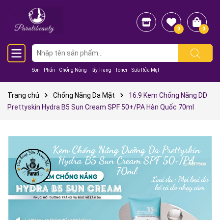
0
0
Son
Phấn
Chống Nắng
Tẩy Trang
Toner
Sữa Rửa Mặt
Trang chủ
Chống Nắng Da Mặt
16.9 Kem Chống Nắng DD
Prettyskin Hydra B5 Sun Cream SPF 50+/PA Hàn Quốc 70ml