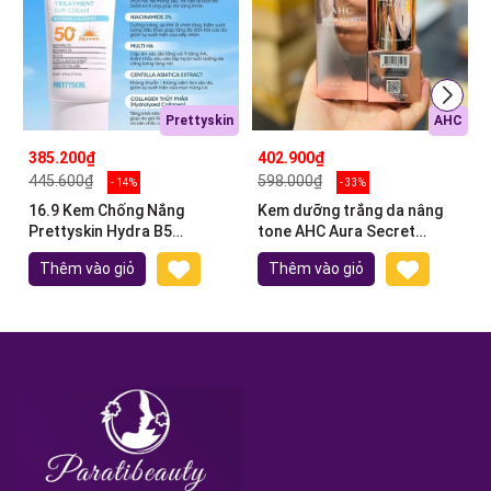
Prettyskin
AHC
385.200₫
402.900₫
445.600₫
598.000₫
- 14%
- 33%
16.9 Kem Chống Nắng
Kem dưỡng trắng da nâng
Prettyskin Hydra B5
tone AHC Aura Secret
Exosome Treatment Sun
Toneup Cream
Thêm vào giỏ
Thêm vào giỏ
Cream SPF 50+/PA 50ml
SPF30/PA++50g