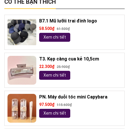
CÓ THỂ BẠN THÍCH
B7.1 Mũ lưỡii trai đính logo
58.500₫
61.500₫
Xem chi tiết
T3. Kẹp càng cua kẻ 10,5cm
22.300₫
25.900₫
Xem chi tiết
PN. Máy duỗi tóc mini Capybara
97.500₫
115.600₫
Xem chi tiết