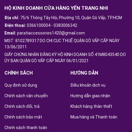
HỘ KINH DOANH CỬA HÀNG YẾN TRANG NHI
Địa chỉ:
75/6 Thông Tây Hội, Phường 10, Quận Gò Vấp, TP.HCM
Điện thoại:
0366100004
-
0383006342
Email:
paratiaccessories1420@gmail.com
MST: 8102789317 DO CHI CỤC THUẾ QUẬN GÒ VẤP CẤP NGÀY
13/06/2011
GIẤY CHỨNG NHẬN ĐĂNG KÝ HỘ KINH DOANH SỐ 41M8043540 DO
ỦY BAN QUẬN GÒ VẤP CẤP NGÀY 06/01/2021
CHÍNH SÁCH
HƯỚNG DẪN
Quy định sử dụng
Điều khoản dịch vụ
Chính sách vận chuyển
Hướng dẫn giao nhận
Chính sách đổi, trả
Khách hàng thân thiết
Chính sách bảo mật
Mua hàng và Thanh toán
Chinh sách thanh toán