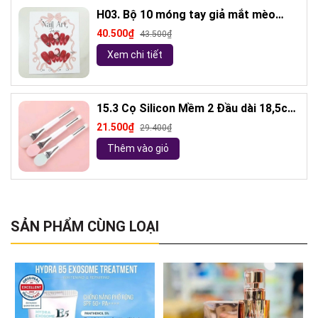
H03. Bộ 10 móng tay giả mắt mèo
kèm keo và giũa móng (ngẫu nhiên)
40.500₫
43.500₫
Xem chi tiết
15.3 Cọ Silicon Mềm 2 Đầu dài 18,5cm
( ngẫu nhiên)
21.500₫
29.400₫
Thêm vào giỏ
SẢN PHẨM CÙNG LOẠI