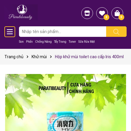
0
0
Son
Phấn
Chống Nắng
Tẩy Trang
Toner
Sữa Rửa Mặt
Trang chủ
Khử mùi
Hộp khử mùi toilet cao cấp Iris 400ml