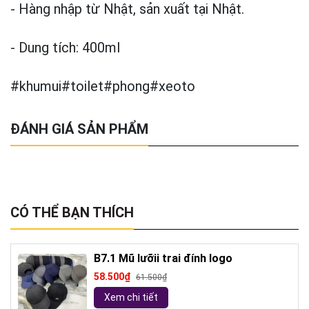
- Hàng nhập từ Nhật, sản xuất tại Nhật.
- Dung tích: 400ml
#khumui#toilet#phong#xeoto
ĐÁNH GIÁ SẢN PHẨM
CÓ THỂ BẠN THÍCH
B7.1 Mũ lưỡii trai đính logo
58.500₫
61.500₫
Xem chi tiết