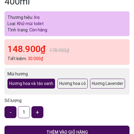
400ml
Ngày hết hạn:
Điều kiện:
Thương hiệu:
Iris
Loại:
Khử mùi toilet
Tình trạng:
Còn hàng
148.900₫
178.900₫
Tiết kiệm:
30.000₫
Mùi hương
Hương hoa và táo xanh
Hương hoa cỏ
Hương Lavender
Số lượng:
-
+
THÊM VÀO GIỎ HÀNG