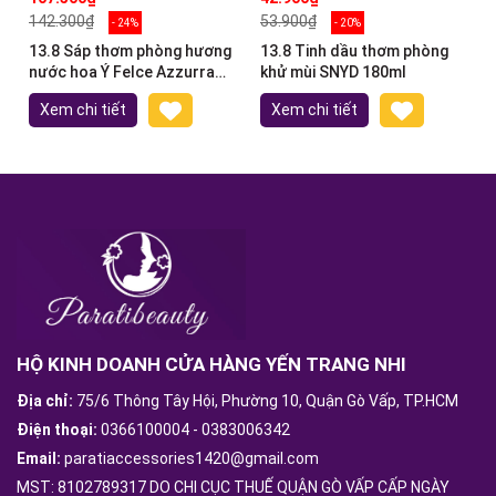
142.300₫
53.900₫
- 24%
- 20%
13.8 Sáp thơm phòng hương
13.8 Tinh dầu thơm phòng
nước hoa Ý Felce Azzurra
khử mùi SNYD 180ml
140g
Xem chi tiết
Xem chi tiết
HỘ KINH DOANH CỬA HÀNG YẾN TRANG NHI
Địa chỉ:
75/6 Thông Tây Hội, Phường 10, Quận Gò Vấp, TP.HCM
Điện thoại:
0366100004
-
0383006342
Email:
paratiaccessories1420@gmail.com
MST: 8102789317 DO CHI CỤC THUẾ QUẬN GÒ VẤP CẤP NGÀY