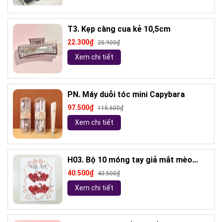
T3. Kẹp càng cua kẻ 10,5cm
22.300₫
25.900₫
Xem chi tiết
PN. Máy duỗi tóc mini Capybara
97.500₫
115.600₫
Xem chi tiết
H03. Bộ 10 móng tay giả mắt mèo
kèm keo và giũa móng (ngẫu nhiên)
40.500₫
43.500₫
Xem chi tiết