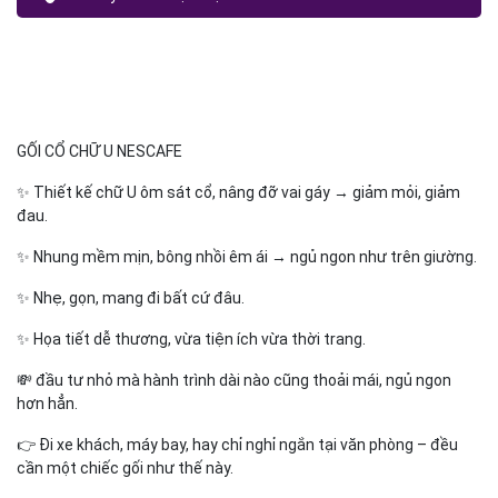
GỐI CỔ CHỮ U NESCAFE
✨ Thiết kế chữ U ôm sát cổ, nâng đỡ vai gáy → giảm mỏi, giảm
đau.
✨ Nhung mềm mịn, bông nhồi êm ái → ngủ ngon như trên giường.
✨ Nhẹ, gọn, mang đi bất cứ đâu.
✨ Họa tiết dễ thương, vừa tiện ích vừa thời trang.
💸 đầu tư nhỏ mà hành trình dài nào cũng thoải mái, ngủ ngon
hơn hẳn.
👉 Đi xe khách, máy bay, hay chỉ nghỉ ngắn tại văn phòng – đều
cần một chiếc gối như thế này.