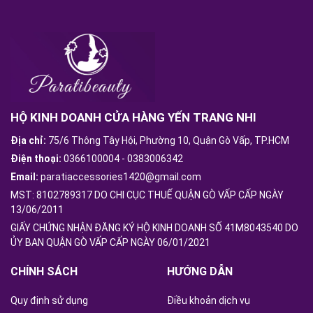
HỘ KINH DOANH CỬA HÀNG YẾN TRANG NHI
Địa chỉ:
75/6 Thông Tây Hội, Phường 10, Quận Gò Vấp, TP.HCM
Điện thoại:
0366100004
-
0383006342
Email:
paratiaccessories1420@gmail.com
MST: 8102789317 DO CHI CỤC THUẾ QUẬN GÒ VẤP CẤP NGÀY
13/06/2011
GIẤY CHỨNG NHẬN ĐĂNG KÝ HỘ KINH DOANH SỐ 41M8043540 DO
ỦY BAN QUẬN GÒ VẤP CẤP NGÀY 06/01/2021
CHÍNH SÁCH
HƯỚNG DẪN
Quy định sử dụng
Điều khoản dịch vụ