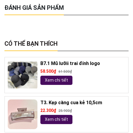
ĐÁNH GIÁ SẢN PHẨM
CÓ THỂ BẠN THÍCH
B7.1 Mũ lưỡii trai đính logo
58.500₫
61.500₫
Xem chi tiết
T3. Kẹp càng cua kẻ 10,5cm
22.300₫
25.900₫
Xem chi tiết