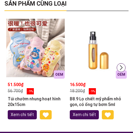
SẢN PHẨM CÙNG LOẠI
OEM
OEM
51.500₫
16.500₫
56.700₫
18.200₫
- 9%
- 9%
Túi chườm nhung hoạt hình
B8.9 Lọ chiết mỹ phẩm nhỏ
20x15cm
gọn, có ống tự bơm 5ml
Xem chi tiết
Xem chi tiết