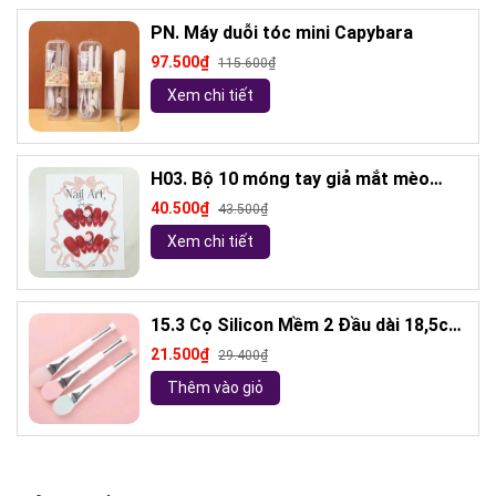
PN. Máy duỗi tóc mini Capybara
97.500₫
115.600₫
Xem chi tiết
H03. Bộ 10 móng tay giả mắt mèo
kèm keo và giũa móng (ngẫu nhiên)
40.500₫
43.500₫
Xem chi tiết
15.3 Cọ Silicon Mềm 2 Đầu dài 18,5cm
( ngẫu nhiên)
21.500₫
29.400₫
Thêm vào giỏ