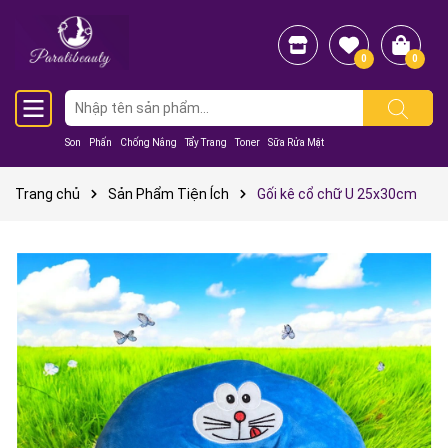
0
0
Son
Phấn
Chống Nắng
Tẩy Trang
Toner
Sữa Rửa Mặt
Trang chủ
Sản Phẩm Tiện Ích
Gối kê cổ chữ U 25x30cm