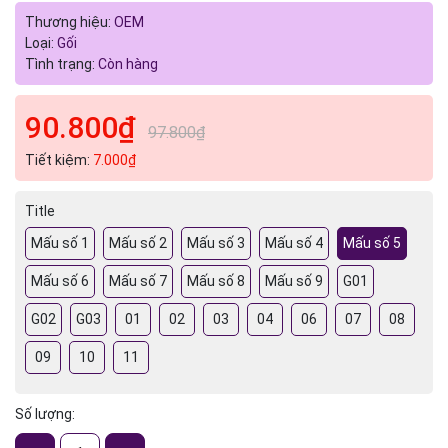
Thương hiệu:
OEM
Loại:
Gối
Tình trạng:
Còn hàng
90.800₫
97.800₫
Tiết kiệm:
7.000₫
Title
Mấu số 1
Mấu số 2
Mấu số 3
Mấu số 4
Mấu số 5
Mấu số 6
Mấu số 7
Mấu số 8
Mấu số 9
G01
G02
G03
01
02
03
04
06
07
08
09
10
11
Số lượng: