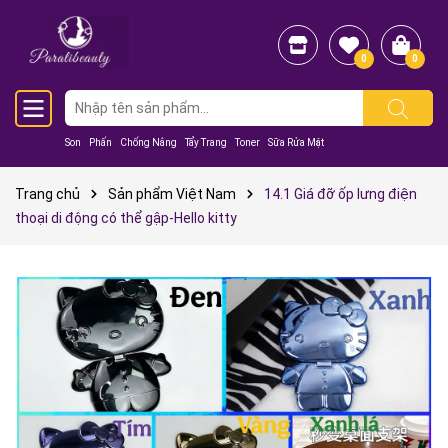
0
0
Son
Phấn
Chống Nắng
Tẩy Trang
Toner
Sữa Rửa Mặt
Trang chủ
Sản phẩm Việt Nam
14.1 Giá đỡ ốp lưng điện
thoại di động có thể gập-Hello kitty