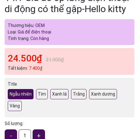
di động có thể gập-Hello kitty
Thương hiệu:
OEM
Loại:
Giá để điện thoại
Tình trạng:
Còn hàng
24.500₫
31.900₫
Tiết kiệm:
7.400₫
Title
Ngẫu nhiên
Tím
Xanh lá
Trắng
Xanh dương
Vàng
Số lượng:
-
+