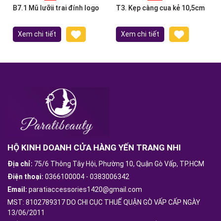
B7.1 Mũ lưỡii trai đính logo
T3. Kẹp càng cua kẻ 10,5cm
Xem chi tiết
Xem chi tiết
HỘ KINH DOANH CỬA HÀNG YẾN TRANG NHI
Địa chỉ:
75/6 Thông Tây Hội, Phường 10, Quận Gò Vấp, TP.HCM
Điện thoại:
0366100004
-
0383006342
Email:
paratiaccessories1420@gmail.com
MST: 8102789317 DO CHI CỤC THUẾ QUẬN GÒ VẤP CẤP NGÀY
13/06/2011