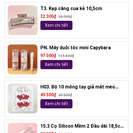
T3. Kẹp càng cua kẻ 10,5cm
22.300₫
25.900₫
Xem chi tiết
PN. Máy duỗi tóc mini Capybara
97.500₫
115.600₫
Xem chi tiết
H03. Bộ 10 móng tay giả mắt mèo
kèm keo và giũa móng (ngẫu nhiên)
40.500₫
43.500₫
Xem chi tiết
15.3 Cọ Silicon Mềm 2 Đầu dài 18,5cm
( ngẫu nhiên)