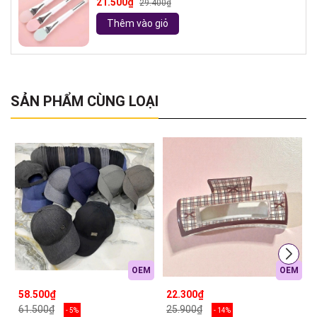
21.500₫
29.400₫
Thêm vào giỏ
SẢN PHẨM CÙNG LOẠI
OEM
OEM
58.500₫
22.300₫
61.500₫
25.900₫
- 5%
- 14%