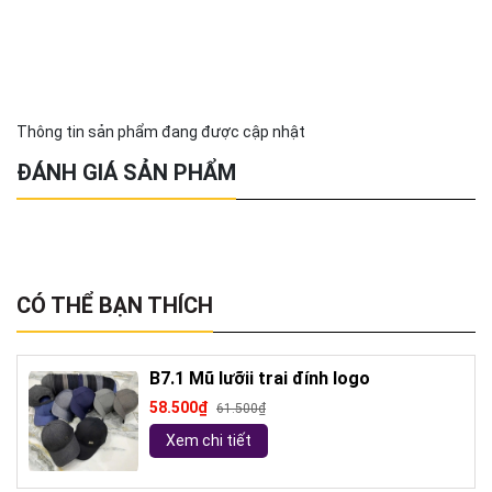
Thông tin sản phẩm đang được cập nhật
ĐÁNH GIÁ SẢN PHẨM
CÓ THỂ BẠN THÍCH
B7.1 Mũ lưỡii trai đính logo
58.500₫
61.500₫
Xem chi tiết