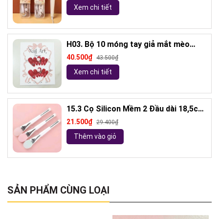
Xem chi tiết
H03. Bộ 10 móng tay giả mắt mèo
kèm keo và giũa móng (ngẫu nhiên)
40.500₫
43.500₫
Xem chi tiết
15.3 Cọ Silicon Mềm 2 Đầu dài 18,5cm
( ngẫu nhiên)
21.500₫
29.400₫
Thêm vào giỏ
SẢN PHẨM CÙNG LOẠI