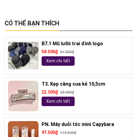
CÓ THỂ BẠN THÍCH
B7.1 Mũ lưỡii trai đính logo
58.500₫
61.500₫
Xem chi tiết
T3. Kẹp càng cua kẻ 10,5cm
22.300₫
25.900₫
Xem chi tiết
PN. Máy duỗi tóc mini Capybara
97.500₫
115.600₫