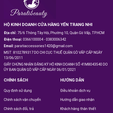
HỘ KINH DOANH CỬA HÀNG YẾN TRANG NHI
Địa chỉ:
75/6 Thông Tây Hội, Phường 10, Quận Gò Vấp, TP.HCM
Điện thoại:
0366100004
-
0383006342
Email:
paratiaccessories1420@gmail.com
MST: 8102789317 DO CHI CỤC THUẾ QUẬN GÒ VẤP CẤP NGÀY
13/06/2011
GIẤY CHỨNG NHẬN ĐĂNG KÝ HỘ KINH DOANH SỐ 41M8043540 DO
ỦY BAN QUẬN GÒ VẤP CẤP NGÀY 06/01/2021
CHÍNH SÁCH
HƯỚNG DẪN
Quy định sử dụng
Điều khoản dịch vụ
Chính sách vận chuyển
Hướng dẫn giao nhận
Chính sách đổi, trả
Khách hàng thân thiết