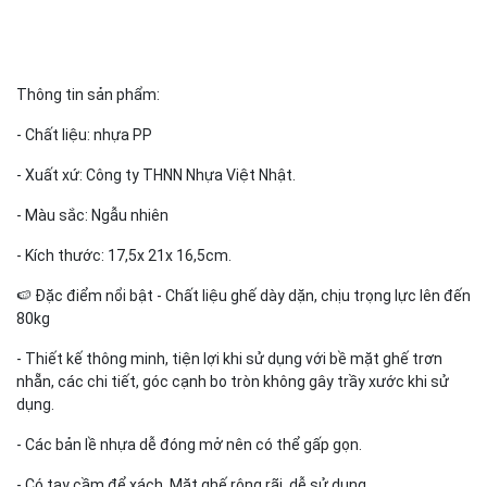
Thông tin sản phẩm:
- Chất liệu: nhựa PP
- Xuất xứ: Công ty THNN Nhựa Việt Nhật.
- Màu sắc: Ngẫu nhiên
- Kích thước: 17,5x 21x 16,5cm.
🍉 Đặc điểm nổi bật - Chất liệu ghế dày dặn, chịu trọng lực lên đến
80kg
- Thiết kế thông minh, tiện lợi khi sử dụng với bề mặt ghế trơn
nhẵn, các chi tiết, góc cạnh bo tròn không gây trầy xước khi sử
dụng.
- Các bản lề nhựa dễ đóng mở nên có thể gấp gọn.
- Có tay cầm để xách. Mặt ghế rộng rãi, dễ sử dụng.