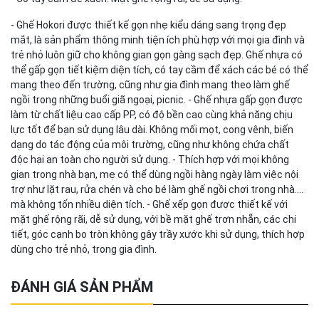
- Ghế Hokori được thiết kế gọn nhẹ kiểu dáng sang trọng đẹp
mắt, là sản phẩm thông minh tiện ích phù hợp với mọi gia đình và
trẻ nhỏ luôn giữ cho không gian gọn gàng sạch đẹp. Ghế nhựa có
thể gấp gọn tiết kiệm diện tích, có tay cầm để xách các bé có thể
mang theo đến trường, cũng như gia đình mang theo làm ghế
ngồi trong những buổi giã ngoại, picnic. - Ghế nhựa gấp gọn được
làm từ chất liệu cao cấp PP, có độ bền cao cùng khả năng chịu
lực tốt để bạn sử dụng lâu dài. Không mối mọt, cong vênh, biến
dạng do tác động của môi trường, cũng như không chứa chất
độc hại an toàn cho người sử dụng. - Thích hợp với mọi không
gian trong nhà bạn, mẹ có thể dùng ngồi hàng ngày làm việc nội
trợ như lặt rau, rửa chén và cho bé làm ghế ngồi chơi trong nhà.…
mà không tốn nhiều diện tích. - Ghế xếp gọn được thiết kế với
mặt ghế rộng rãi, dễ sử dụng, với bề mặt ghế trơn nhẵn, các chi
tiết, góc cạnh bo tròn không gây trầy xước khi sử dụng, thích hợp
dùng cho trẻ nhỏ, trong gia đình.
ĐÁNH GIÁ SẢN PHẨM