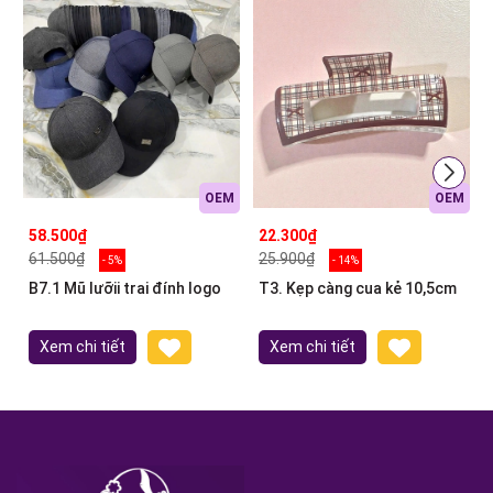
OEM
OEM
58.500₫
22.300₫
61.500₫
25.900₫
- 5%
- 14%
B7.1 Mũ lưỡii trai đính logo
T3. Kẹp càng cua kẻ 10,5cm
Xem chi tiết
Xem chi tiết