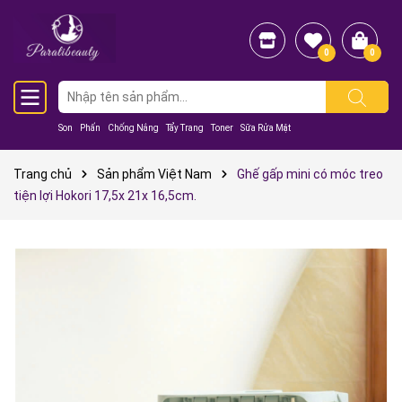
0
0
Son
Phấn
Chống Nắng
Tẩy Trang
Toner
Sữa Rửa Mặt
Trang chủ
Sản phẩm Việt Nam
Ghế gấp mini có móc treo
tiện lợi Hokori 17,5x 21x 16,5cm.