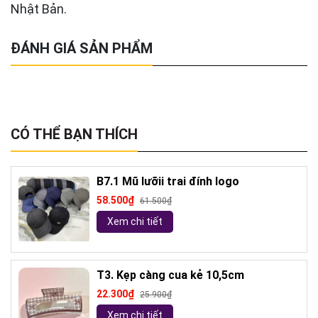
Nhật Bản.
ĐÁNH GIÁ SẢN PHẨM
CÓ THỂ BẠN THÍCH
B7.1 Mũ lưỡii trai đính logo
58.500₫
61.500₫
Xem chi tiết
T3. Kẹp càng cua kẻ 10,5cm
22.300₫
25.900₫
Xem chi tiết