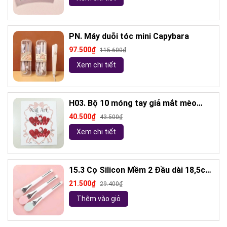
PN. Máy duỗi tóc mini Capybara
97.500₫
115.600₫
Xem chi tiết
H03. Bộ 10 móng tay giả mắt mèo
kèm keo và giũa móng (ngẫu nhiên)
40.500₫
43.500₫
Xem chi tiết
15.3 Cọ Silicon Mềm 2 Đầu dài 18,5cm
( ngẫu nhiên)
21.500₫
29.400₫
Thêm vào giỏ