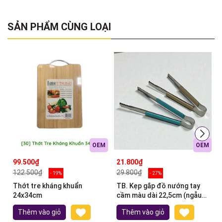
SẢN PHẨM CÙNG LOẠI
OEM
OEM
99.500₫
21.800₫
122.500₫
29.800₫
- 19%
- 27%
Thớt tre kháng khuẩn
TB. Kẹp gắp đồ nướng tay
24x34cm
cầm màu dài 22,5cm (ngẫu
nhiên)
Thêm vào giỏ
Thêm vào giỏ