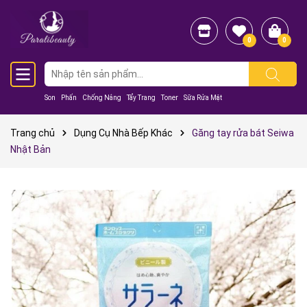
0
0
Son
Phấn
Chống Nắng
Tẩy Trang
Toner
Sữa Rửa Mặt
Trang chủ
Dụng Cụ Nhà Bếp Khác
Găng tay rửa bát Seiwa
Nhật Bản