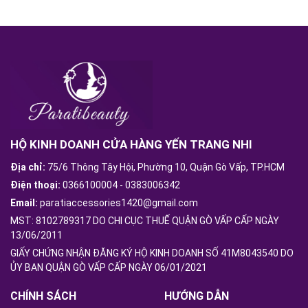
HỘ KINH DOANH CỬA HÀNG YẾN TRANG NHI
Địa chỉ:
75/6 Thông Tây Hội, Phường 10, Quận Gò Vấp, TP.HCM
Điện thoại:
0366100004
-
0383006342
Email:
paratiaccessories1420@gmail.com
MST: 8102789317 DO CHI CỤC THUẾ QUẬN GÒ VẤP CẤP NGÀY
13/06/2011
GIẤY CHỨNG NHẬN ĐĂNG KÝ HỘ KINH DOANH SỐ 41M8043540 DO
ỦY BAN QUẬN GÒ VẤP CẤP NGÀY 06/01/2021
CHÍNH SÁCH
HƯỚNG DẪN