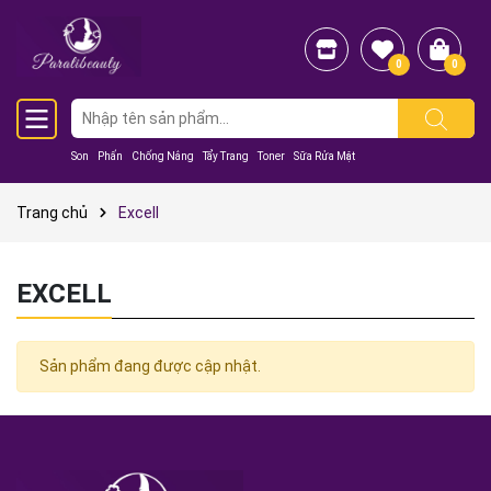
0
0
Son
Phấn
Chống Nắng
Tẩy Trang
Toner
Sữa Rửa Mặt
Trang chủ
Excell
EXCELL
Sản phẩm đang được cập nhật.