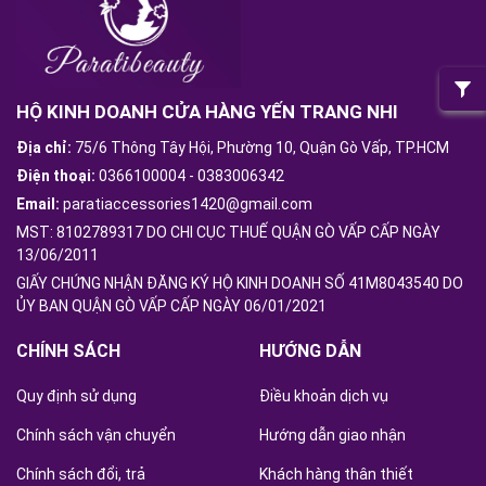
HỘ KINH DOANH CỬA HÀNG YẾN TRANG NHI
Địa chỉ:
75/6 Thông Tây Hội, Phường 10, Quận Gò Vấp, TP.HCM
Điện thoại:
0366100004
-
0383006342
Email:
paratiaccessories1420@gmail.com
MST: 8102789317 DO CHI CỤC THUẾ QUẬN GÒ VẤP CẤP NGÀY
13/06/2011
GIẤY CHỨNG NHẬN ĐĂNG KÝ HỘ KINH DOANH SỐ 41M8043540 DO
ỦY BAN QUẬN GÒ VẤP CẤP NGÀY 06/01/2021
CHÍNH SÁCH
HƯỚNG DẪN
Quy định sử dụng
Điều khoản dịch vụ
Chính sách vận chuyển
Hướng dẫn giao nhận
Chính sách đổi, trả
Khách hàng thân thiết