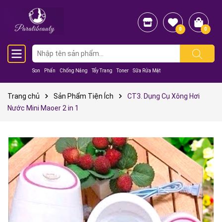
0
0
Son
Phấn
Chống Nắng
Tẩy Trang
Toner
Sữa Rửa Mặt
Trang chủ
Sản Phẩm Tiện Ích
CT3. Dụng Cụ Xông Hơi
Nước Mini Maoer 2 in 1