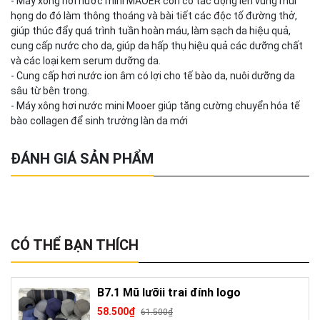
- Máy xông hơi nước mini MAOER còn có tác động lên vùng mũi
họng do đó làm thông thoáng và bài tiết các độc tố đường thở,
giúp thúc đẩy quá trình tuần hoàn máu, làm sạch da hiệu quả,
cung cấp nước cho da, giúp da hấp thụ hiệu quả các dưỡng chất
và các loại kem serum dưỡng da.
- Cung cấp hơi nước ion âm có lợi cho tế bào da, nuôi dưỡng da
sâu từ bên trong.
- Máy xông hơi nước mini Mooer giúp tăng cường chuyển hóa tế
bào collagen để sinh trưởng làn da mới
ĐÁNH GIÁ SẢN PHẨM
CÓ THỂ BẠN THÍCH
B7.1 Mũ lưỡii trai đính logo
58.500₫
61.500₫