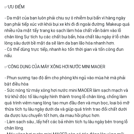
✅ƯU ĐIỂM
- Da mặt của bạn luôn phải chịu sự ô nhiễm bụi bẩn vì hàng ngày
bạn phải tiếp xúc với khói bụi xe khi đi đi ngoài đường. Makeup quá
nhiều rửa mặt tẩy trang ko sạch làm hóa chất vẫn bám vào lỗ
chân lông Sự tích tụ các chất bụi bẩn, hóa chất lâu ngày ở lỗ chân
lông sâu dưới bề mặt da sẽ làm da bạn lão hóa nhanh hơn.
- Có thể dùng trực tiếp, nhanh ko tốn thời gian và tốn công đun
nấu.
✅CÔNG DỤNG CỦA MÁY XÔNG HƠI NƯỚC MINI MAOER
- Phun sương tạo độ ẩm cho phòng khi ngủ vào mùa hè mà phải
bật điều hòa
- Sức nóng từ máy xông hơi nước mini MAOER làm sạch mạch và
trừ khử độc tố lâu ngày hình thành trong lỗ chân lông, chống làm
quá trình viêm nang lông tạo mụn đầu đen và mụn bọc, loại bỏ mỡ
thừa tích tụ lâu ngày dưới da và giúp quá trình trao đổi chất dưới
da được lưu chuyển tốt hơn, da mau hồi phục hơn.
- Làm sạch sâu , lấy hết các bả nhờn tích tụ lâu ngày bên trong lỗ
chân lông.