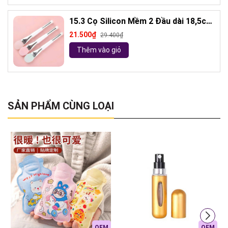
15.3 Cọ Silicon Mềm 2 Đầu dài 18,5cm
( ngẫu nhiên)
21.500₫
29.400₫
Thêm vào giỏ
SẢN PHẨM CÙNG LOẠI
OEM
OEM