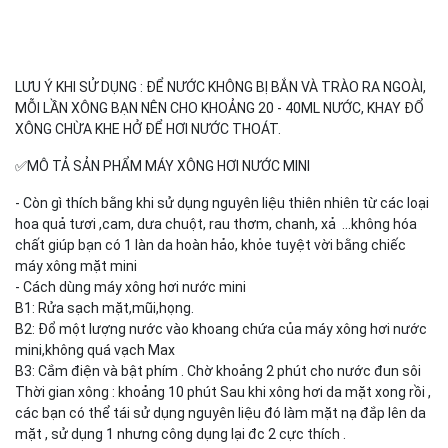
LƯU Ý KHI SỬ DỤNG : ĐỂ NƯỚC KHÔNG BỊ BẮN VÀ TRÀO RA NGOÀI,
MỖI LẦN XÔNG BẠN NÊN CHO KHOẢNG 20 - 40ML NƯỚC, KHAY ĐỔ
XÔNG CHỪA KHE HỞ ĐỂ HƠI NƯỚC THOÁT.
✅MÔ TẢ SẢN PHẨM MÁY XÔNG HƠI NƯỚC MINI
- Còn gì thích bằng khi sử dụng nguyên liệu thiên nhiên từ các loại
hoa quả tươi ,cam, dưa chuột, rau thơm, chanh, xả ...không hóa
chất giúp bạn có 1 làn da hoàn hảo, khỏe tuyệt vời bằng chiếc
máy xông mặt mini
- Cách dùng máy xông hơi nước mini
B1: Rửa sạch mặt,mũi,họng.
B2: Đổ một lượng nước vào khoang chứa của máy xông hơi nước
mini,không quá vạch Max
B3: Cắm điện và bật phím . Chờ khoảng 2 phút cho nước đun sôi
Thời gian xông : khoảng 10 phút Sau khi xông hơi da mặt xong rồi ,
các bạn có thể tái sử dụng nguyên liệu đó làm mặt nạ đắp lên da
mặt , sử dụng 1 nhưng công dụng lại đc 2 cực thích .