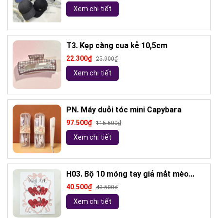
Xem chi tiết
T3. Kẹp càng cua kẻ 10,5cm
22.300₫
25.900₫
Xem chi tiết
PN. Máy duỗi tóc mini Capybara
97.500₫
115.600₫
Xem chi tiết
H03. Bộ 10 móng tay giả mắt mèo
kèm keo và giũa móng (ngẫu nhiên)
40.500₫
43.500₫
Xem chi tiết