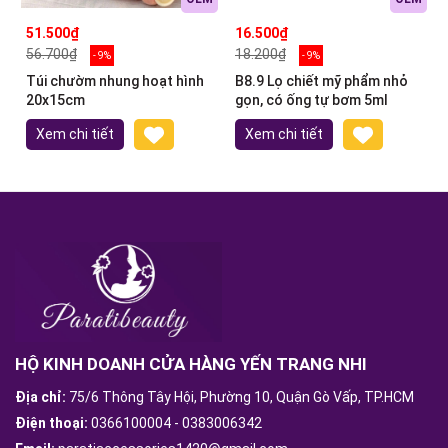
51.500₫
16.500₫
56.700₫
18.200₫
- 9%
- 9%
Túi chườm nhung hoạt hình
B8.9 Lọ chiết mỹ phẩm nhỏ
20x15cm
gọn, có ống tự bơm 5ml
Xem chi tiết
Xem chi tiết
HỘ KINH DOANH CỬA HÀNG YẾN TRANG NHI
Địa chỉ:
75/6 Thông Tây Hội, Phường 10, Quận Gò Vấp, TP.HCM
Điện thoại:
0366100004
-
0383006342