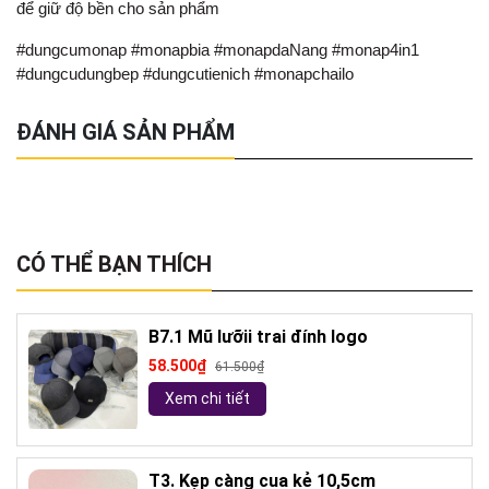
để giữ độ bền cho sản phẩm
#dungcumonap #monapbia #monapdaNang #monap4in1
#dungcudungbep #dungcutienich #monapchailo
ĐÁNH GIÁ SẢN PHẨM
CÓ THỂ BẠN THÍCH
B7.1 Mũ lưỡii trai đính logo
58.500₫
61.500₫
Xem chi tiết
T3. Kẹp càng cua kẻ 10,5cm