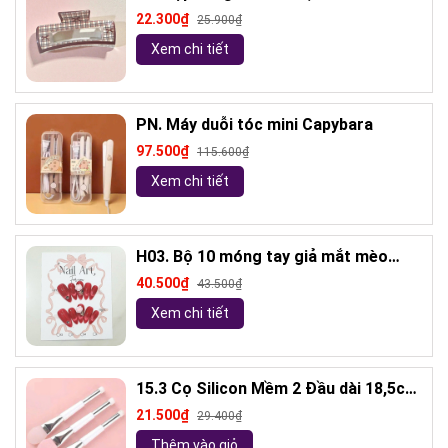
22.300₫
25.900₫
Xem chi tiết
PN. Máy duỗi tóc mini Capybara
97.500₫
115.600₫
Xem chi tiết
H03. Bộ 10 móng tay giả mắt mèo
kèm keo và giũa móng (ngẫu nhiên)
40.500₫
43.500₫
Xem chi tiết
15.3 Cọ Silicon Mềm 2 Đầu dài 18,5cm
( ngẫu nhiên)
21.500₫
29.400₫
Thêm vào giỏ