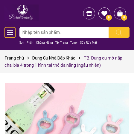
0
0
Son
Phấn
Chống Nắng
Tẩy Trang
Toner
Sữa Rửa Mặt
Trang chủ
Dụng Cụ Nhà Bếp Khác
TB. Dụng cụ mở nắp
chai bia 4 trong 1 hình tai thỏ đa năng (ngẫu nhiên)