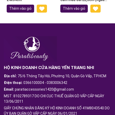
nhiên)
Thêm vào giỏ
Thêm vào giỏ
HỘ KINH DOANH CỬA HÀNG YẾN TRANG NHI
Địa chỉ:
75/6 Thông Tây Hội, Phường 10, Quận Gò Vấp, TP.HCM
Điện thoại:
0366100004
-
0383006342
Email:
paratiaccessories1420@gmail.com
MST: 8102789317 DO CHI CỤC THUẾ QUẬN GÒ VẤP CẤP NGÀY
13/06/2011
GIẤY CHỨNG NHẬN ĐĂNG KÝ HỘ KINH DOANH SỐ 41M8043540 DO
ỦY BAN QUẬN GÒ VẤP CẤP NGÀY 06/01/2021