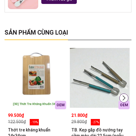
SẢN PHẨM CÙNG LOẠI
OEM
OEM
99.500₫
21.800₫
122.500₫
29.800₫
- 19%
- 27%
Thớt tre kháng khuẩn
TB. Kẹp gắp đồ nướng tay
24x34cm
cầm màu dài 22,5cm (ngẫu