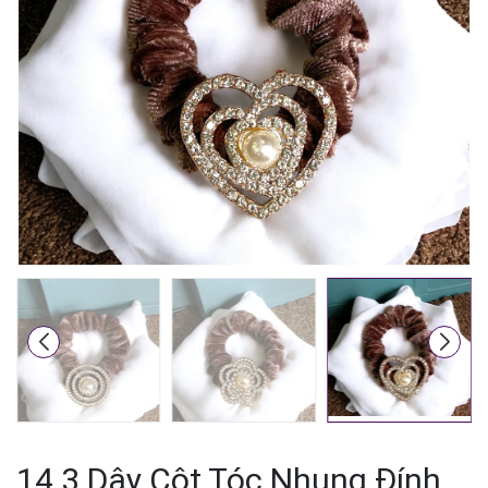
Mã giảm giá:
Ngày hết hạn:
Điều kiện:
14.3 Dây Cột Tóc Nhung Đính