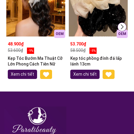
OEM
OEM
48.900₫
53.700₫
53.600₫
58.500₫
- 9%
- 8%
Kẹp Tóc Bướm Ma Thuật Cỡ
Kẹp tóc phồng đính đá lấp
Lớn Phong Cách Tiên Nữ
lánh 13cm
Xem chi tiết
Xem chi tiết