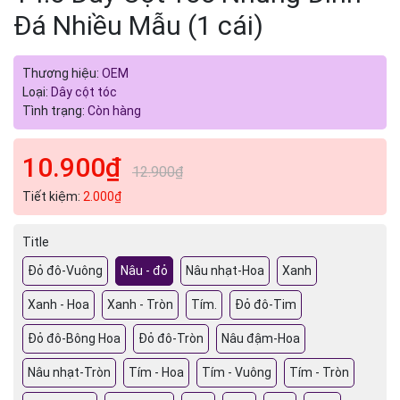
Đá Nhiều Mẫu (1 cái)
Thương hiệu:
OEM
Loại:
Dây cột tóc
Tình trạng:
Còn hàng
10.900₫
12.900₫
Tiết kiệm:
2.000₫
Title
Đỏ đô-Vuông
Nâu - đỏ
Nâu nhạt-Hoa
Xanh
Xanh - Hoa
Xanh - Tròn
Tím.
Đỏ đô-Tim
Đỏ đô-Bông Hoa
Đỏ đô-Tròn
Nâu đậm-Hoa
Nâu nhạt-Tròn
Tím - Hoa
Tím - Vuông
Tím - Tròn