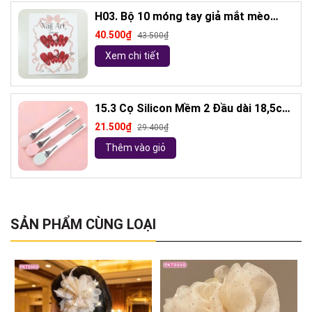
H03. Bộ 10 móng tay giả mắt mèo
kèm keo và giũa móng (ngẫu nhiên)
40.500₫
43.500₫
Xem chi tiết
15.3 Cọ Silicon Mềm 2 Đầu dài 18,5cm
( ngẫu nhiên)
21.500₫
29.400₫
Thêm vào giỏ
SẢN PHẨM CÙNG LOẠI