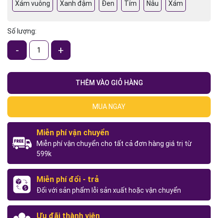
Xám vuông
Xanh đậm
Đen
Tím
Nâu
Xám
Số lượng:
-
+
THÊM VÀO GIỎ HÀNG
MUA NGAY
Miễn phí vận chuyển
Miễn phí vận chuyển cho tất cả đơn hàng giá trị từ
599k
Miễn phí đổi - trả
Đối với sản phẩm lỗi sản xuất hoặc vận chuyển
Ưu đãi thành viên