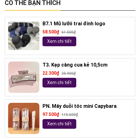
CÓ THỂ BẠN THÍCH
B7.1 Mũ lưỡii trai đính logo
58.500₫
61.500₫
Xem chi tiết
T3. Kẹp càng cua kẻ 10,5cm
22.300₫
25.900₫
Xem chi tiết
PN. Máy duỗi tóc mini Capybara
97.500₫
115.600₫
Xem chi tiết