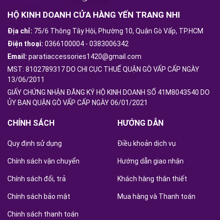
HỘ KINH DOANH CỬA HÀNG YẾN TRANG NHI
Địa chỉ:
75/6 Thông Tây Hội, Phường 10, Quận Gò Vấp, TP.HCM
Điện thoại:
0366100004
-
0383006342
Email:
paratiaccessories1420@gmail.com
MST: 8102789317 DO CHI CỤC THUẾ QUẬN GÒ VẤP CẤP NGÀY
13/06/2011
GIẤY CHỨNG NHẬN ĐĂNG KÝ HỘ KINH DOANH SỐ 41M8043540 DO
ỦY BAN QUẬN GÒ VẤP CẤP NGÀY 06/01/2021
CHÍNH SÁCH
HƯỚNG DẪN
Quy định sử dụng
Điều khoản dịch vụ
Chính sách vận chuyển
Hướng dẫn giao nhận
Chính sách đổi, trả
Khách hàng thân thiết
Chính sách bảo mật
Mua hàng và Thanh toán
Chinh sách thanh toán