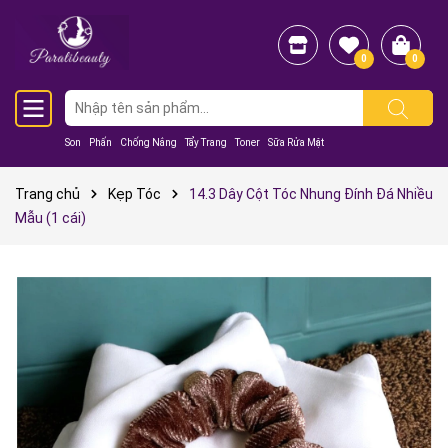
0
0
Son
Phấn
Chống Nắng
Tẩy Trang
Toner
Sữa Rửa Mặt
Trang chủ
Kẹp Tóc
14.3 Dây Cột Tóc Nhung Đính Đá Nhiều
Mẫu (1 cái)