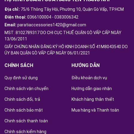
Địa chỉ:
75/6 Thông Tây Hội, Phường 10, Quận Gò Vấp, TP.HCM
Điện thoại:
0366100004
-
0383006342
Email:
paratiaccessories1420@gmail.com
MST: 8102789317 DO CHI CỤC THUẾ QUẬN GÒ VẤP CẤP NGÀY
13/06/2011
GIẤY CHỨNG NHẬN ĐĂNG KÝ HỘ KINH DOANH SỐ 41M8043540 DO
ỦY BAN QUẬN GÒ VẤP CẤP NGÀY 06/01/2021
CHÍNH SÁCH
HƯỚNG DẪN
Quy định sử dụng
Điều khoản dịch vụ
Chính sách vận chuyển
Hướng dẫn giao nhận
Chính sách đổi, trả
Khách hàng thân thiết
Chính sách bảo mật
Mua hàng và Thanh toán
Chinh sách thanh toán
Chính sách kiểm hàng