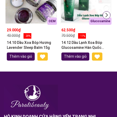
OEM
Glucosamine
29.000₫
62.500₫
40.000₫
70.500₫
- 28%
- 11%
14.10 Dầu Xoa Bóp Hương
14.12 Dầu Lạnh Xoa Bóp
Lavender Sleep Balm 15g
Glucosamine Hàn Quốc
150ml
Thêm vào giỏ
Thêm vào giỏ
HỘ KINH DOANH CỬA HÀNG YẾN TRANG NHI