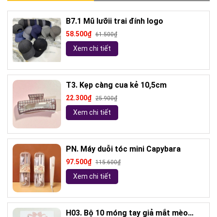
B7.1 Mũ lưỡii trai đính logo
58.500₫
61.500₫
Xem chi tiết
T3. Kẹp càng cua kẻ 10,5cm
22.300₫
25.900₫
Xem chi tiết
PN. Máy duỗi tóc mini Capybara
97.500₫
115.600₫
Xem chi tiết
H03. Bộ 10 móng tay giả mắt mèo