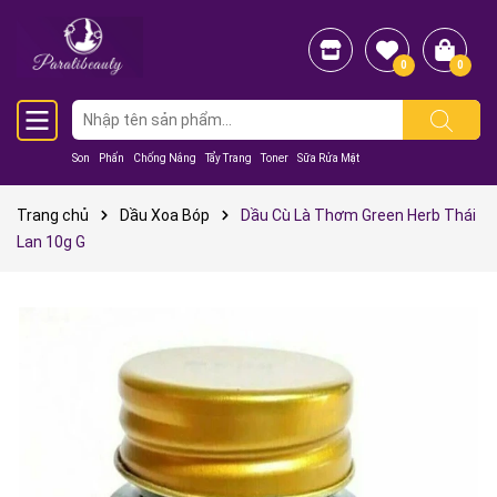
0
0
Son
Phấn
Chống Nắng
Tẩy Trang
Toner
Sữa Rửa Mặt
Trang chủ
Dầu Xoa Bóp
Dầu Cù Là Thơm Green Herb Thái
Lan 10g G