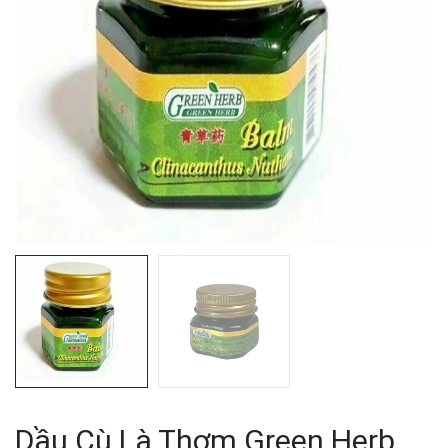
Mã giảm giá:
Ngày hết hạn:
Điều kiện:
Dầu Cù Là Thơm Green Herb