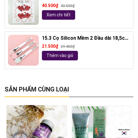
kèm keo và giũa móng (ngẫu nhiên)
40.500₫
43.500₫
Xem chi tiết
15.3 Cọ Silicon Mềm 2 Đầu dài 18,5cm
( ngẫu nhiên)
21.500₫
29.400₫
Thêm vào giỏ
SẢN PHẨM CÙNG LOẠI