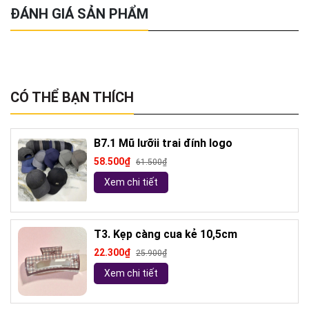
ĐÁNH GIÁ SẢN PHẨM
CÓ THỂ BẠN THÍCH
B7.1 Mũ lưỡii trai đính logo
58.500₫
61.500₫
Xem chi tiết
T3. Kẹp càng cua kẻ 10,5cm
22.300₫
25.900₫
Xem chi tiết