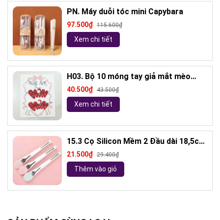
PN. Máy duỗi tóc mini Capybara
97.500₫
115.600₫
Xem chi tiết
H03. Bộ 10 móng tay giả mắt mèo
kèm keo và giũa móng (ngẫu nhiên)
40.500₫
43.500₫
Xem chi tiết
15.3 Cọ Silicon Mềm 2 Đầu dài 18,5cm
( ngẫu nhiên)
21.500₫
29.400₫
Thêm vào giỏ