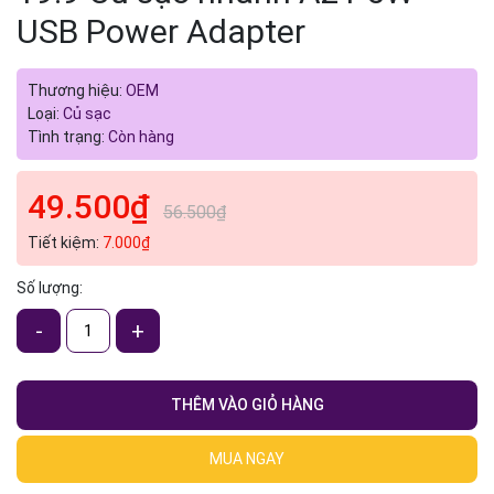
USB Power Adapter
Thương hiệu:
OEM
Loại:
Củ sạc
Tình trạng:
Còn hàng
49.500₫
56.500₫
Tiết kiệm:
7.000₫
Số lượng:
-
+
THÊM VÀO GIỎ HÀNG
MUA NGAY