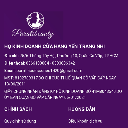
HỘ KINH DOANH CỬA HÀNG YẾN TRANG NHI
Địa chỉ:
75/6 Thông Tây Hội, Phường 10, Quận Gò Vấp, TP.HCM
Điện thoại:
0366100004
-
0383006342
Email:
paratiaccessories1420@gmail.com
MST: 8102789317 DO CHI CỤC THUẾ QUẬN GÒ VẤP CẤP NGÀY
13/06/2011
GIẤY CHỨNG NHẬN ĐĂNG KÝ HỘ KINH DOANH SỐ 41M8043540 DO
ỦY BAN QUẬN GÒ VẤP CẤP NGÀY 06/01/2021
CHÍNH SÁCH
HƯỚNG DẪN
Quy định sử dụng
Điều khoản dịch vụ