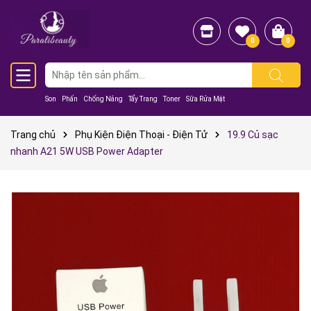
0
0
Son
Phấn
Chống Nắng
Tẩy Trang
Toner
Sữa Rửa Mặt
Trang chủ
Phụ Kiện Điện Thoại - Điện Tử
19.9 Củ sạc
nhanh A21 5W USB Power Adapter