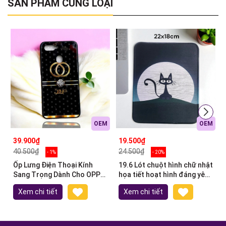
SẢN PHẨM CÙNG LOẠI
OEM
OEM
39.900₫
19.500₫
40.500₫
24.500₫
- 1%
- 20%
Ốp Lưng Điện Thoại Kính
19.6 Lót chuột hình chữ nhật
Sang Trọng Dành Cho OPPO
họa tiết hoạt hình đáng yêu
A7
22x18cm
Xem chi tiết
Xem chi tiết