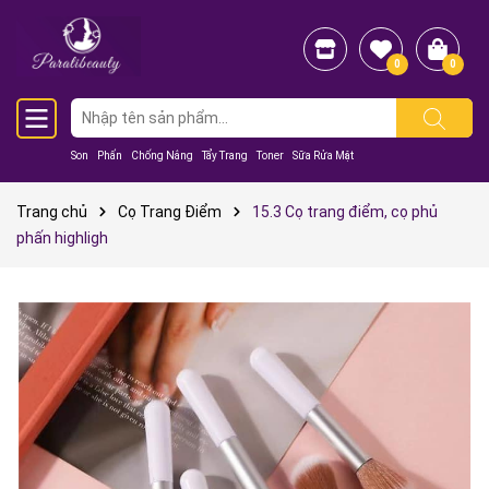
0
0
Son
Phấn
Chống Nắng
Tẩy Trang
Toner
Sữa Rửa Mặt
Trang chủ
Cọ Trang Điểm
15.3 Cọ trang điểm, cọ phủ
phấn highligh