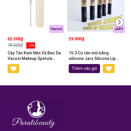
Vacosi
JARY
62.500₫
29.900₫
78.500₫
- 20%
Cây Tán Kem Nền Và Bao Da
15.3 Cọ tán môi bằng
Vacosi Makeup Spatula
silicone Jary Silicone Lip
DC08
Brush (có túi)
Thêm vào giỏ