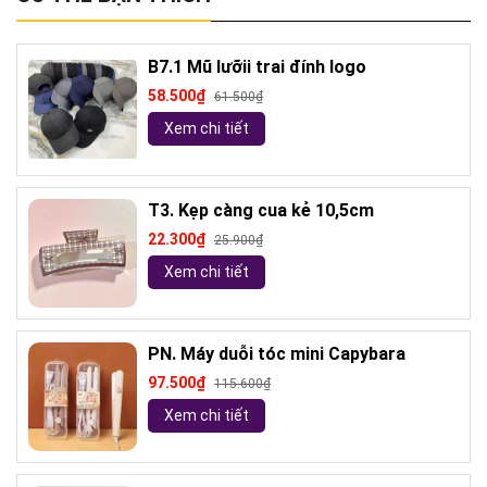
B7.1 Mũ lưỡii trai đính logo
58.500₫
61.500₫
Xem chi tiết
T3. Kẹp càng cua kẻ 10,5cm
22.300₫
25.900₫
Xem chi tiết
PN. Máy duỗi tóc mini Capybara
97.500₫
115.600₫
Xem chi tiết