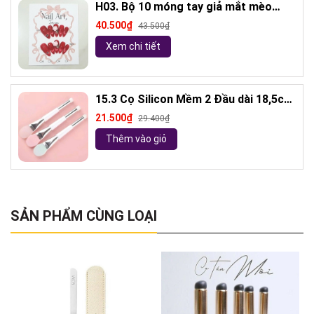
H03. Bộ 10 móng tay giả mắt mèo
kèm keo và giũa móng (ngẫu nhiên)
40.500₫
43.500₫
Xem chi tiết
15.3 Cọ Silicon Mềm 2 Đầu dài 18,5cm
( ngẫu nhiên)
21.500₫
29.400₫
Thêm vào giỏ
SẢN PHẨM CÙNG LOẠI