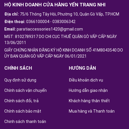
HỘ KINH DOANH CỬA HÀNG YẾN TRANG NHI
Địa chỉ:
75/6 Thông Tây Hội, Phường 10, Quận Gò Vấp, TP.HCM
Điện thoại:
0366100004
-
0383006342
Email:
paratiaccessories1420@gmail.com
MST: 8102789317 DO CHI CỤC THUẾ QUẬN GÒ VẤP CẤP NGÀY
13/06/2011
GIẤY CHỨNG NHẬN ĐĂNG KÝ HỘ KINH DOANH SỐ 41M8043540 DO
ỦY BAN QUẬN GÒ VẤP CẤP NGÀY 06/01/2021
CHÍNH SÁCH
HƯỚNG DẪN
Quy định sử dụng
Điều khoản dịch vụ
Chính sách vận chuyển
Hướng dẫn giao nhận
Chính sách đổi, trả
Khách hàng thân thiết
Chính sách bảo mật
Mua hàng và Thanh toán
Chinh sách thanh toán