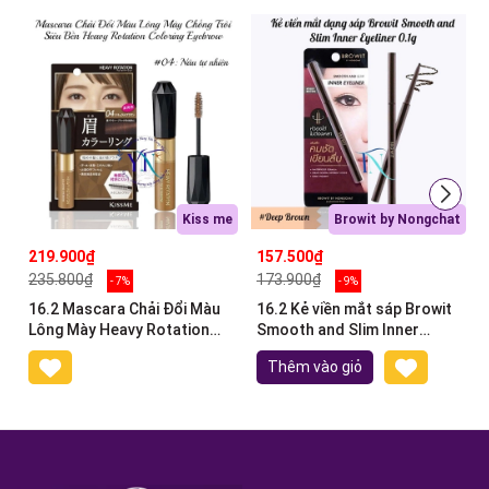
Kiss me
Browit by Nongchat
219.900₫
157.500₫
235.800₫
173.900₫
- 7%
- 9%
16.2 Mascara Chải Đổi Màu
16.2 Kẻ viền mắt sáp Browit
Lông Mày Heavy Rotation
Smooth and Slim Inner
Coloring Eyebrow #04
Eyeliner #Deep Brown 0.1g
Thêm vào giỏ