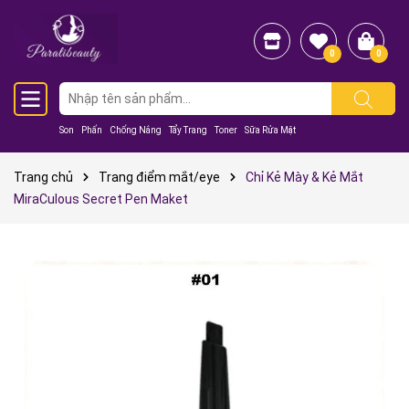
0
0
Son
Phấn
Chống Nắng
Tẩy Trang
Toner
Sữa Rửa Mặt
Trang chủ
Trang điểm mắt/eye
Chỉ Kẻ Mày & Kẻ Mắt
MiraCulous Secret Pen Maket