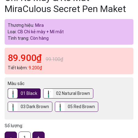
MiraCulous Secret Pen Maket
Thương hiệu:
Mira
Loại:
CB Chì kẻ mày + Mí mắt
Tình trạng:
Còn hàng
89.900₫
99.100₫
Tiết kiệm:
9.200₫
Màu sắc
01 Black
02 Natural Brown
03 Dark Brown
05 Red Brown
Số lượng:
-
+