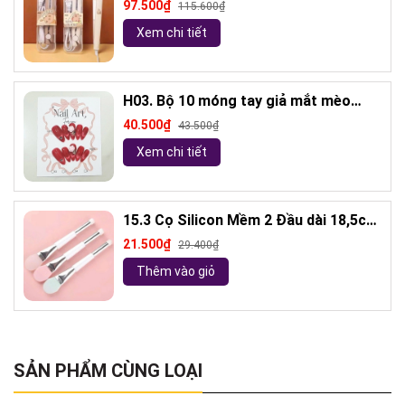
97.500₫
115.600₫
Xem chi tiết
H03. Bộ 10 móng tay giả mắt mèo
kèm keo và giũa móng (ngẫu nhiên)
40.500₫
43.500₫
Xem chi tiết
15.3 Cọ Silicon Mềm 2 Đầu dài 18,5cm
( ngẫu nhiên)
21.500₫
29.400₫
Thêm vào giỏ
SẢN PHẨM CÙNG LOẠI