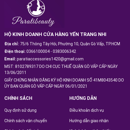
HỘ KINH DOANH CỬA HÀNG YẾN TRANG NHI
Địa chỉ:
75/6 Thông Tây Hội, Phường 10, Quận Gò Vấp, TP.HCM
Điện thoại:
0366100004
-
0383006342
Email:
paratiaccessories1420@gmail.com
MST: 8102789317 DO CHI CỤC THUẾ QUẬN GÒ VẤP CẤP NGÀY
13/06/2011
GIẤY CHỨNG NHẬN ĐĂNG KÝ HỘ KINH DOANH SỐ 41M8043540 DO
ỦY BAN QUẬN GÒ VẤP CẤP NGÀY 06/01/2021
CHÍNH SÁCH
HƯỚNG DẪN
Quy định sử dụng
Điều khoản dịch vụ
Chính sách vận chuyển
Hướng dẫn giao nhận