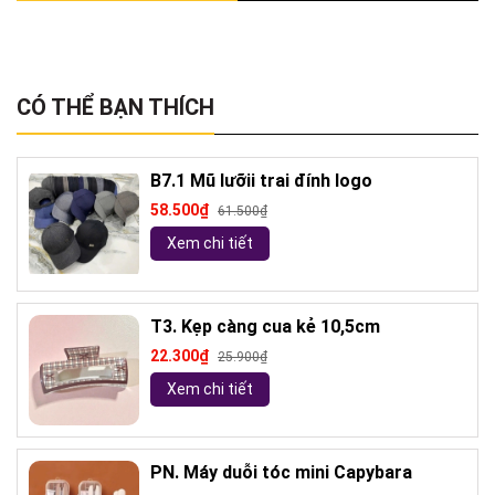
CÓ THỂ BẠN THÍCH
B7.1 Mũ lưỡii trai đính logo
58.500₫
61.500₫
Xem chi tiết
T3. Kẹp càng cua kẻ 10,5cm
22.300₫
25.900₫
Xem chi tiết
PN. Máy duỗi tóc mini Capybara