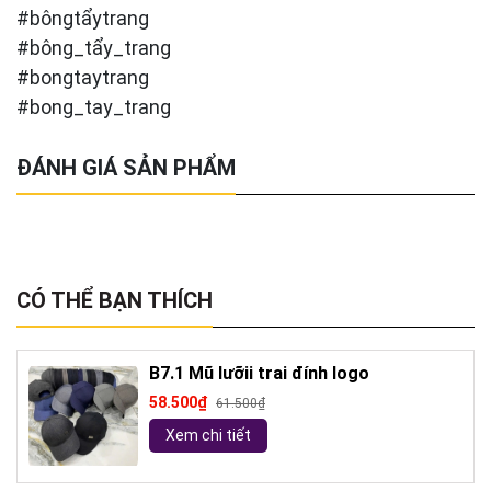
#bôngtẩytrang
#bông_tẩy_trang
#bongtaytrang
#bong_tay_trang
ĐÁNH GIÁ SẢN PHẨM
CÓ THỂ BẠN THÍCH
B7.1 Mũ lưỡii trai đính logo
58.500₫
61.500₫
Xem chi tiết