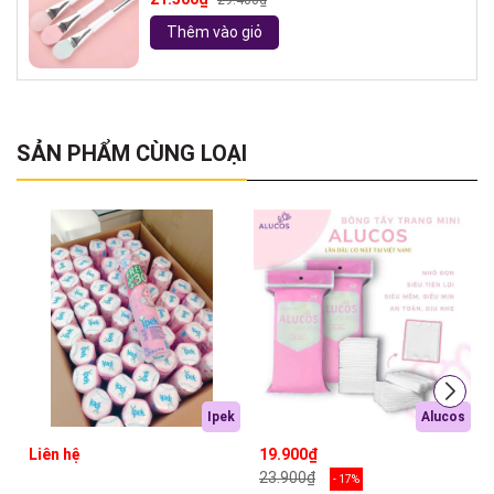
29.400₫
Thêm vào giỏ
SẢN PHẨM CÙNG LOẠI
Ipek
Alucos
Liên hệ
19.900₫
23.900₫
- 17%