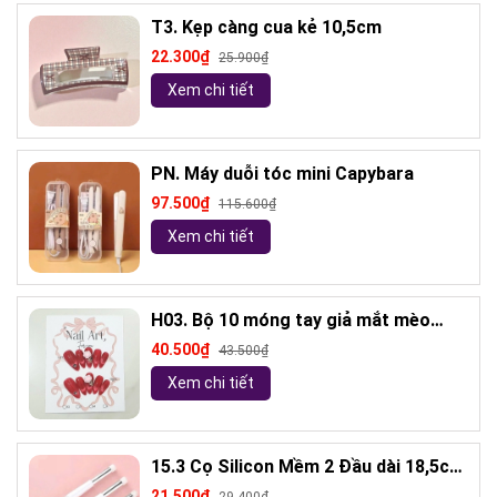
T3. Kẹp càng cua kẻ 10,5cm
22.300₫
25.900₫
Xem chi tiết
PN. Máy duỗi tóc mini Capybara
97.500₫
115.600₫
Xem chi tiết
H03. Bộ 10 móng tay giả mắt mèo
kèm keo và giũa móng (ngẫu nhiên)
40.500₫
43.500₫
Xem chi tiết
15.3 Cọ Silicon Mềm 2 Đầu dài 18,5cm
( ngẫu nhiên)
21.500₫