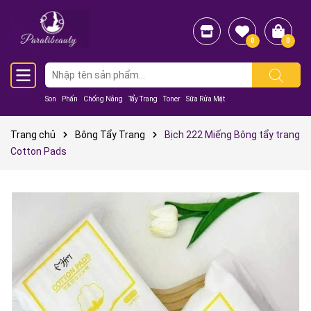
0
0
Son
Phấn
Chống Nắng
Tẩy Trang
Toner
Sữa Rửa Mặt
Trang chủ
Bông Tẩy Trang
Bịch 222 Miếng Bông tẩy trang
Cotton Pads