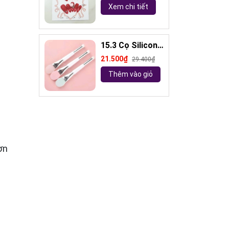
mắt mèo kèm
Xem chi tiết
keo và giũa
móng (ngẫu
nhiên)
15.3 Cọ Silicon
Mềm 2 Đầu dài
21.500₫
29.400₫
18,5cm ( ngẫu
Thêm vào giỏ
nhiên)
ơn