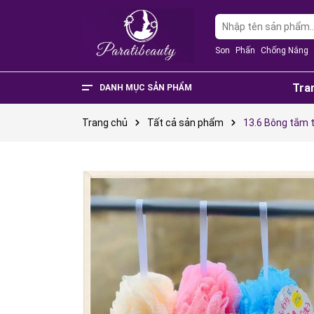
Son
Phấn
Chống Nắng
Tra
DANH MỤC SẢN PHẨM
Văn Phòng Phẩm
Phụ Kiện Điện Thoại - Điện Tử
Nhà Cửa Và Đời Sống
Thực Phẩm Chức Năng
Sản Phẩm Mẹ & Bé
Phụ Kiện Thời Trang
Sức Khỏe - Làm Đẹp
Trang chủ
Tất cả sản phẩm
13.6 Bông tắm t