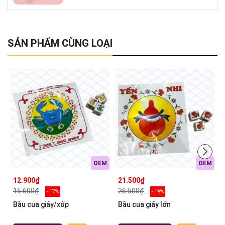
SẢN PHẨM CÙNG LOẠI
OEM
OEM
12.900₫
21.500₫
15.600₫
26.500₫
- 17%
- 19%
Bầu cua giấy/xốp
Bầu cua giấy lớn