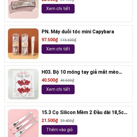
Xem chi tiết
PN. Máy duỗi tóc mini Capybara
97.500₫
115.600₫
Xem chi tiết
H03. Bộ 10 móng tay giả mắt mèo
kèm keo và giũa móng (ngẫu nhiên)
40.500₫
43.500₫
Xem chi tiết
15.3 Cọ Silicon Mềm 2 Đầu dài 18,5cm
( ngẫu nhiên)
21.500₫
29.400₫
Thêm vào giỏ