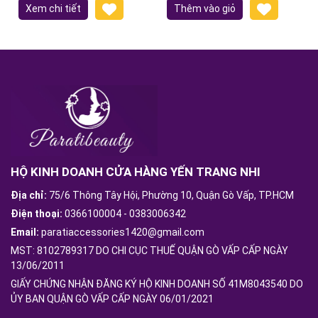
Xem chi tiết
Thêm vào giỏ
HỘ KINH DOANH CỬA HÀNG YẾN TRANG NHI
Địa chỉ:
75/6 Thông Tây Hội, Phường 10, Quận Gò Vấp, TP.HCM
Điện thoại:
0366100004
-
0383006342
Email:
paratiaccessories1420@gmail.com
MST: 8102789317 DO CHI CỤC THUẾ QUẬN GÒ VẤP CẤP NGÀY
13/06/2011
GIẤY CHỨNG NHẬN ĐĂNG KÝ HỘ KINH DOANH SỐ 41M8043540 DO
ỦY BAN QUẬN GÒ VẤP CẤP NGÀY 06/01/2021