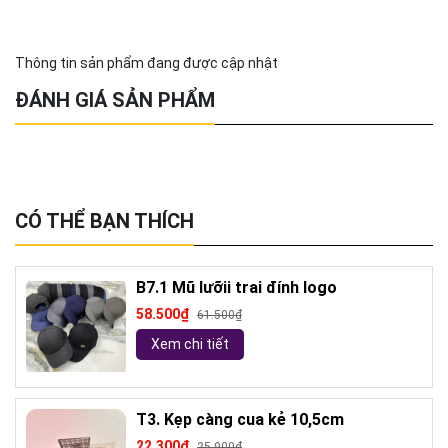
Thông tin sản phẩm đang được cập nhật
ĐÁNH GIÁ SẢN PHẨM
CÓ THỂ BẠN THÍCH
B7.1 Mũ lưỡii trai đính logo
58.500₫
61.500₫
Xem chi tiết
T3. Kẹp càng cua kẻ 10,5cm
22.300₫
25.900₫