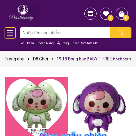
0
0
Son
Phấn
Chống Nắng
Tẩy Trang
Toner
Sữa Rửa Mặt
Trang chủ
Đồ Chơi
19.18 Bóng bay BABY THREE 65x65cm