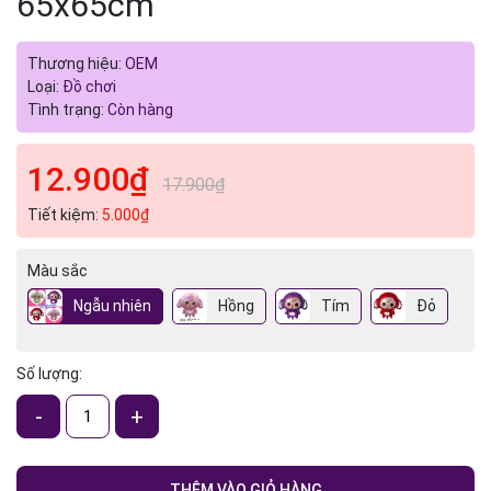
65x65cm
Thương hiệu:
OEM
Loại:
Đồ chơi
Tình trạng:
Còn hàng
12.900₫
17.900₫
Tiết kiệm:
5.000₫
Màu sắc
Ngẫu nhiên
Hồng
Tím
Đỏ
Số lượng:
-
+
THÊM VÀO GIỎ HÀNG