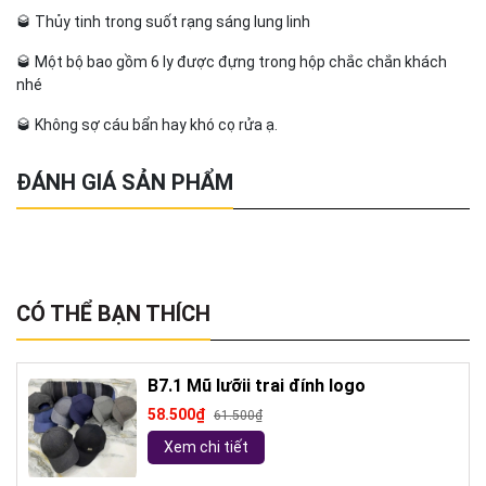
🥃 Thủy tinh trong suốt rạng sáng lung linh
🥃 Một bộ bao gồm 6 ly được đựng trong hộp chắc chắn khách
nhé
🥃 Không sợ cáu bẩn hay khó cọ rửa ạ.
ĐÁNH GIÁ SẢN PHẨM
CÓ THỂ BẠN THÍCH
B7.1 Mũ lưỡii trai đính logo
58.500₫
61.500₫
Xem chi tiết