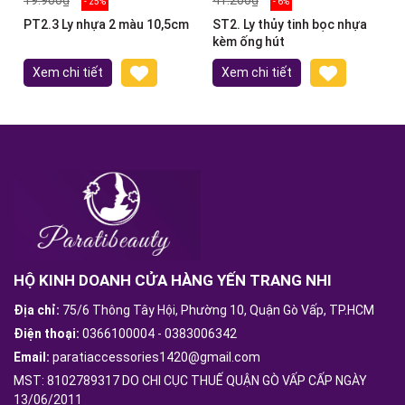
- 25%
- 6%
PT2.3 Ly nhựa 2 màu 10,5cm
ST2. Ly thủy tinh bọc nhựa
kèm ống hút
Xem chi tiết
Xem chi tiết
HỘ KINH DOANH CỬA HÀNG YẾN TRANG NHI
Địa chỉ:
75/6 Thông Tây Hội, Phường 10, Quận Gò Vấp, TP.HCM
Điện thoại:
0366100004
-
0383006342
Email:
paratiaccessories1420@gmail.com
MST: 8102789317 DO CHI CỤC THUẾ QUẬN GÒ VẤP CẤP NGÀY
13/06/2011