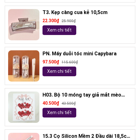
T3. Kẹp càng cua kẻ 10,5cm
22.300₫
25.900₫
Xem chi tiết
PN. Máy duỗi tóc mini Capybara
97.500₫
115.600₫
Xem chi tiết
H03. Bộ 10 móng tay giả mắt mèo
kèm keo và giũa móng (ngẫu nhiên)
40.500₫
43.500₫
Xem chi tiết
15.3 Cọ Silicon Mềm 2 Đầu dài 18,5cm