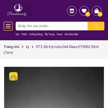
0
0
Son
Phấn
Chống Nắng
Tẩy Trang
Toner
Sữa Rửa Mặt
Trang chủ
Ly
ST2. Bộ 6 ly rượu Deli Glass EY3002 35ml
(7cm)