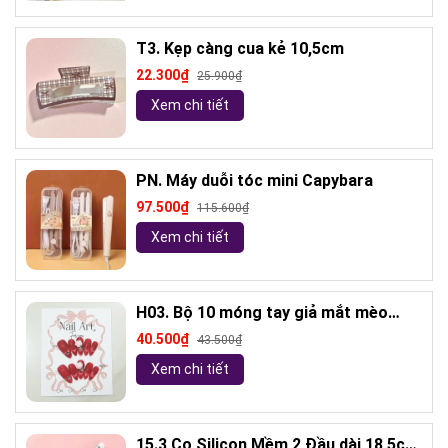
T3. Kẹp càng cua kẻ 10,5cm
22.300₫
25.900₫
Xem chi tiết
PN. Máy duỗi tóc mini Capybara
97.500₫
115.600₫
Xem chi tiết
H03. Bộ 10 móng tay giả mắt mèo
kèm keo và giũa móng (ngẫu nhiên)
40.500₫
43.500₫
Xem chi tiết
15.3 Cọ Silicon Mềm 2 Đầu dài 18,5cm