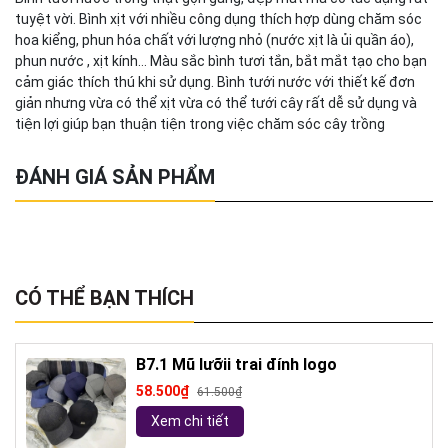
tuyệt vời. Bình xịt với nhiều công dụng thích hợp dùng chăm sóc
hoa kiểng, phun hóa chất với lượng nhỏ (nước xịt là ủi quần áo),
phun nước , xịt kính… Màu sắc bình tươi tắn, bắt mắt tạo cho bạn
cảm giác thích thú khi sử dụng. Bình tưới nước với thiết kế đơn
giản nhưng vừa có thể xịt vừa có thể tưới cây rất dễ sử dụng và
tiện lợi giúp bạn thuận tiện trong việc chăm sóc cây trồng
ĐÁNH GIÁ SẢN PHẨM
CÓ THỂ BẠN THÍCH
B7.1 Mũ lưỡii trai đính logo
58.500₫
61.500₫
Xem chi tiết