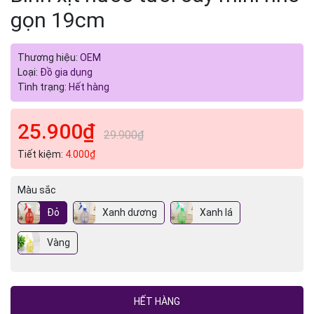
gọn 19cm
Thương hiệu:
OEM
Loại:
Đồ gia dụng
Tình trạng:
Hết hàng
25.900₫
29.900₫
Tiết kiệm:
4.000₫
Màu sắc
Đỏ
Xanh dương
Xanh lá
Vàng
HẾT HÀNG