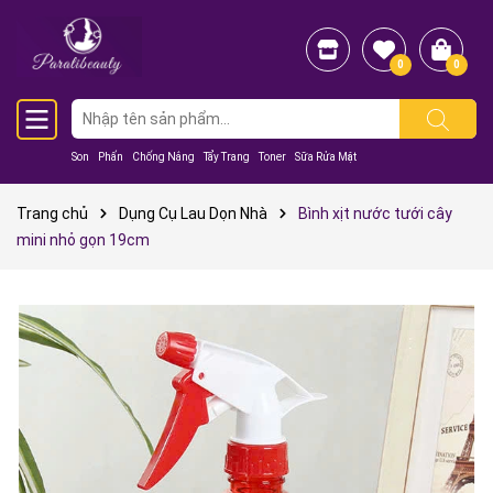
0
0
Son
Phấn
Chống Nắng
Tẩy Trang
Toner
Sữa Rửa Mặt
Trang chủ
Dụng Cụ Lau Dọn Nhà
Bình xịt nước tưới cây
mini nhỏ gọn 19cm