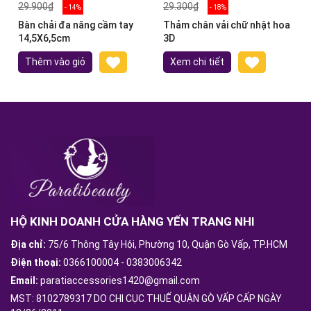
29.900₫
29.300₫
- 14%
- 18%
Bàn chải đa năng cầm tay
Thảm chân vải chữ nhật hoa
14,5X6,5cm
3D
Thêm vào giỏ
Xem chi tiết
HỘ KINH DOANH CỬA HÀNG YẾN TRANG NHI
Địa chỉ:
75/6 Thông Tây Hội, Phường 10, Quận Gò Vấp, TP.HCM
Điện thoại:
0366100004
-
0383006342
Email:
paratiaccessories1420@gmail.com
MST: 8102789317 DO CHI CỤC THUẾ QUẬN GÒ VẤP CẤP NGÀY