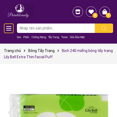
0
0
Son
Phấn
Chống Nắng
Tẩy Trang
Toner
Sữa Rửa Mặt
Trang chủ
Bông Tẩy Trang
Bịch 240 miếng bông tẩy trang
Lily Bell Extra Thin Facial Puff