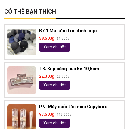
CÓ THỂ BẠN THÍCH
B7.1 Mũ lưỡii trai đính logo
58.500₫
61.500₫
Xem chi tiết
T3. Kẹp càng cua kẻ 10,5cm
22.300₫
25.900₫
Xem chi tiết
PN. Máy duỗi tóc mini Capybara
97.500₫
115.600₫
Xem chi tiết