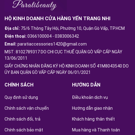
HỘ KINH DOANH CỬA HÀNG YẾN TRANG NHI
Địa chỉ:
75/6 Thông Tây Hội, Phường 10, Quận Gò Vấp, TP.HCM
Điện thoại:
0366100004
-
0383006342
Email:
paratiaccessories1420@gmail.com
MST: 8102789317 DO CHI CỤC THUẾ QUẬN GÒ VẤP CẤP NGÀY
13/06/2011
GIẤY CHỨNG NHẬN ĐĂNG KÝ HỘ KINH DOANH SỐ 41M8043540 DO
ỦY BAN QUẬN GÒ VẤP CẤP NGÀY 06/01/2021
CHÍNH SÁCH
HƯỚNG DẪN
Quy định sử dụng
Điều khoản dịch vụ
Chính sách vận chuyển
Hướng dẫn giao nhận
Chính sách đổi, trả
Khách hàng thân thiết
Chính sách bảo mật
Mua hàng và Thanh toán