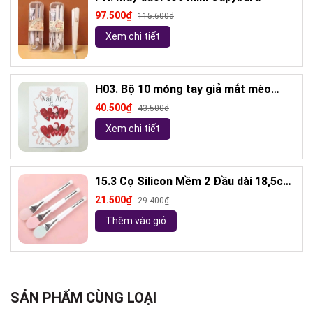
97.500₫
115.600₫
Xem chi tiết
H03. Bộ 10 móng tay giả mắt mèo
kèm keo và giũa móng (ngẫu nhiên)
40.500₫
43.500₫
Xem chi tiết
15.3 Cọ Silicon Mềm 2 Đầu dài 18,5cm
( ngẫu nhiên)
21.500₫
29.400₫
Thêm vào giỏ
SẢN PHẨM CÙNG LOẠI