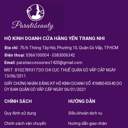
HỘ KINH DOANH CỬA HÀNG YẾN TRANG NHI
Địa chỉ:
75/6 Thông Tây Hội, Phường 10, Quận Gò Vấp, TP.HCM
Điện thoại:
0366100004
-
0383006342
Email:
paratiaccessories1420@gmail.com
MST: 8102789317 DO CHI CỤC THUẾ QUẬN GÒ VẤP CẤP NGÀY
13/06/2011
GIẤY CHỨNG NHẬN ĐĂNG KÝ HỘ KINH DOANH SỐ 41M8043540 DO
ỦY BAN QUẬN GÒ VẤP CẤP NGÀY 06/01/2021
CHÍNH SÁCH
HƯỚNG DẪN
Quy định sử dụng
Điều khoản dịch vụ
Chính sách vận chuyển
Hướng dẫn giao nhận