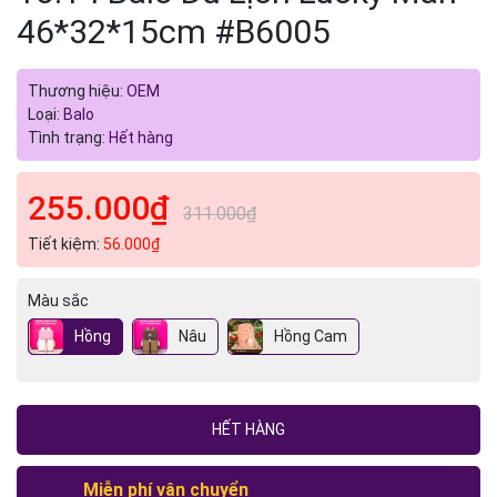
46*32*15cm #B6005
Thương hiệu:
OEM
Loại:
Balo
Tình trạng:
Hết hàng
255.000₫
311.000₫
Tiết kiệm:
56.000₫
Màu sắc
Hồng
Nâu
Hồng Cam
HẾT HÀNG
Miễn phí vận chuyển