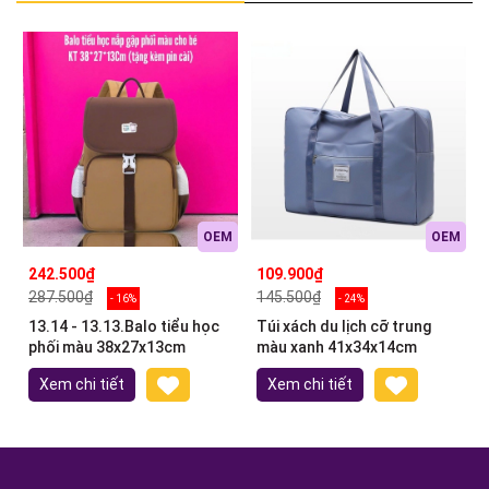
OEM
OEM
242.500₫
109.900₫
287.500₫
145.500₫
- 16%
- 24%
13.14 - 13.13.Balo tiểu học
Túi xách du lịch cỡ trung
phối màu 38x27x13cm
màu xanh 41x34x14cm
Xem chi tiết
Xem chi tiết