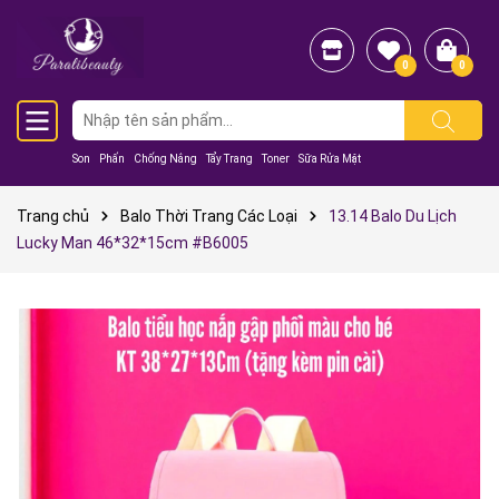
0
0
Son
Phấn
Chống Nắng
Tẩy Trang
Toner
Sữa Rửa Mặt
Trang chủ
Balo Thời Trang Các Loại
13.14 Balo Du Lịch
Lucky Man 46*32*15cm #B6005