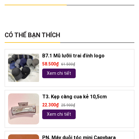
CÓ THỂ BẠN THÍCH
B7.1 Mũ lưỡii trai đính logo
58.500₫
61.500₫
Xem chi tiết
T3. Kẹp càng cua kẻ 10,5cm
22.300₫
25.900₫
Xem chi tiết
PN. Máy duỗi tóc mini Capybara