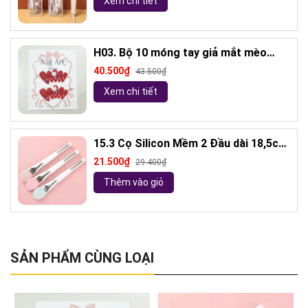
Xem chi tiết
H03. Bộ 10 móng tay giả mắt mèo
kèm keo và giũa móng (ngẫu nhiên)
40.500₫
43.500₫
Xem chi tiết
15.3 Cọ Silicon Mềm 2 Đầu dài 18,5cm
( ngẫu nhiên)
21.500₫
29.400₫
Thêm vào giỏ
SẢN PHẨM CÙNG LOẠI