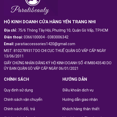
HỘ KINH DOANH CỬA HÀNG YẾN TRANG NHI
Địa chỉ:
75/6 Thông Tây Hội, Phường 10, Quận Gò Vấp, TP.HCM
Điện thoại:
0366100004
-
0383006342
Email:
paratiaccessories1420@gmail.com
MST: 8102789317 DO CHI CỤC THUẾ QUẬN GÒ VẤP CẤP NGÀY
13/06/2011
GIẤY CHỨNG NHẬN ĐĂNG KÝ HỘ KINH DOANH SỐ 41M8043540 DO
ỦY BAN QUẬN GÒ VẤP CẤP NGÀY 06/01/2021
CHÍNH SÁCH
HƯỚNG DẪN
Quy định sử dụng
Điều khoản dịch vụ
Chính sách vận chuyển
Hướng dẫn giao nhận
Chính sách đổi, trả
Khách hàng thân thiết