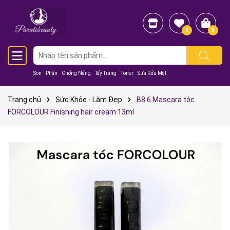
0
0
Son
Phấn
Chống Nắng
Tẩy Trang
Toner
Sữa Rửa Mặt
Trang chủ
Sức Khỏe - Làm Đẹp
B8.6.Mascara tóc
FORCOLOUR Finishing hair cream 13ml