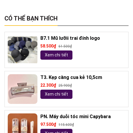
CÓ THỂ BẠN THÍCH
B7.1 Mũ lưỡii trai đính logo
58.500₫
61.500₫
Xem chi tiết
T3. Kẹp càng cua kẻ 10,5cm
22.300₫
25.900₫
Xem chi tiết
PN. Máy duỗi tóc mini Capybara
97.500₫
115.600₫