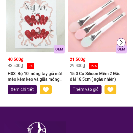
OEM
OEM
40.500₫
21.500₫
43.500₫
29.400₫
- 7%
- 27%
H03. Bộ 10 móng tay giả mắt
15.3 Cọ Silicon Mềm 2 Đầu
mèo kèm keo và giũa móng
dài 18,5cm ( ngẫu nhiên)
(ngẫu nhiên)
Xem chi tiết
Thêm vào giỏ